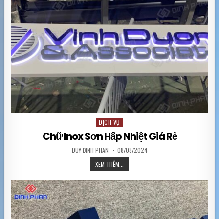
DỊCH VỤ
Posted in
Chữ Inox Sơn Hấp Nhiệt Giá Rẻ
AUTHOR:
PUBLISHED DATE:
DUY ĐINH PHAN
08/08/2024
CHỮ INOX SƠN HẤP NHIỆT GIÁ RẺ
XEM THÊM...