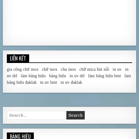
LIÊN KẾT
gia công chữ inox
|
chữ inox
|
chu inox
|
chữ mica hút nổi
|
in uv
|
in
uv dtf
|
làm bảng hiệu
|
bảng hiệu
|
in uv dtf
|
làm bảng hiệu bmt
|
làm
bảng hiệu đaklak
|
in uv bmt
|
in uv đaklak
Search for:
BẢNG HIỆU