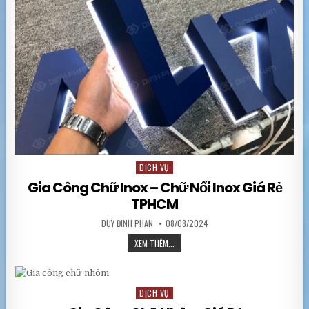
DỊCH VỤ
Posted in
Gia Công Chữ Inox – Chữ Nổi Inox Giá Rẻ
TPHCM
AUTHOR:
PUBLISHED DATE:
DUY ĐINH PHAN
08/08/2024
GIA CÔNG CHỮ INOX – CHỮ NỔI INOX GI
XEM THÊM...
DỊCH VỤ
Posted in