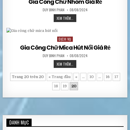
Gia Công Chữ Nhôm Giá Rẻ
AUTHOR:
PUBLISHED DATE:
DUY ĐINH PHAN
08/08/2024
GIA CÔNG CHỮ NHÔM GIÁ RẺ
XEM THÊM...
DỊCH VỤ
Posted in
Gia Công Chữ Mica Hút Nổi Giá Rẻ
AUTHOR:
PUBLISHED DATE:
DUY ĐINH PHAN
08/08/2024
GIA CÔNG CHỮ MICA HÚT NỔI GIÁ RẺ
XEM THÊM...
Trang 20 trên 20
« Trang đầu
«
...
10
...
16
17
18
19
20
DANH MỤC