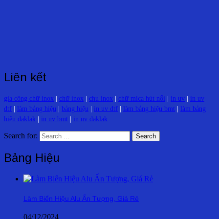
Liên kết
gia công chữ inox
|
chữ inox
|
chu inox
|
chữ mica hút nổi
|
in uv
|
in uv
dtf
|
làm bảng hiệu
|
bảng hiệu
|
in uv dtf
|
làm bảng hiệu bmt
|
làm bảng
hiệu đaklak
|
in uv bmt
|
in uv đaklak
Search for:
Bảng Hiệu
Làm Biển Hiệu Alu Ấn Tượng, Giá Rẻ
04/12/2024