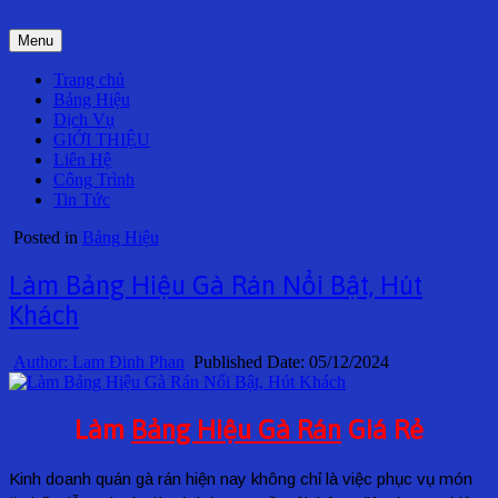
Skip
to
Menu
content
Trang chủ
Bảng Hiệu
Dịch Vụ
GIỚI THIỆU
Liên Hệ
Công Trình
Tin Tức
Posted in
Bảng Hiệu
Làm Bảng Hiệu Gà Rán Nổi Bật, Hút
Khách
Author:
Lam Đinh Phan
Published Date:
05/12/2024
Làm
Bảng Hiệu Gà Rán
Giá Rẻ
Kinh doanh quán gà rán hiện nay không chỉ là việc phục vụ món