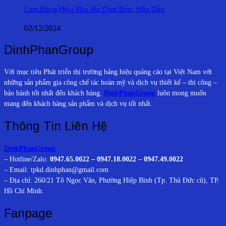
Làm Bảng Hiệu Khu Vui Chơi Đẹp, Hấp Dẫn
02/12/2024
DinhPhanGroup
Với mục tiêu Phát triển thị trường bảng hiệu quảng cáo tại Việt Nam với
những sản phẩm gia công chế tác hoàn mỹ và dịch vụ thiết kế – thi công –
bảo hành tốt nhất đến khách hàng.
DinhPhanGroup
luôn mong muốn
mang đến khách hàng sản phẩm và dịch vụ tốt nhất.
Thông Tin Liên Hệ
DinhPhanGroup
– Hotline/Zalo:
0947.65.0022 – 0947.18.0022 – 0947.49.0022
– Email: tpkd.dinhphan@gmail.com
– Địa chỉ: 260/21 Tô Ngọc Vân, Phường Hiệp Bình (Tp. Thủ Đức cũ), TP.
Hồ Chí Minh.
Fanpage