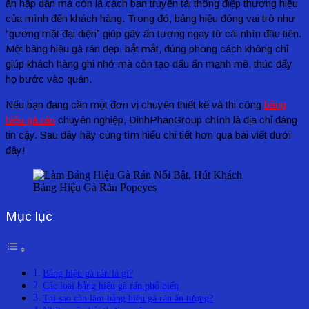
ăn hấp dẫn mà còn là cách bạn truyền tải thông điệp thương hiệu
của mình đến khách hàng. Trong đó, bảng hiệu đóng vai trò như
“gương mặt đại diện” giúp gây ấn tượng ngay từ cái nhìn đầu tiên.
Một bảng hiệu gà rán đẹp, bắt mắt, đúng phong cách không chỉ
giúp khách hàng ghi nhớ mà còn tạo dấu ấn mạnh mẽ, thúc đẩy
họ bước vào quán.
Nếu bạn đang cần một đơn vị chuyên thiết kế và thi công
bảng
hiệu gà rán
chuyên nghiệp, DinhPhanGroup chính là địa chỉ đáng
tin cậy. Sau đây hãy cùng tìm hiểu chi tiết hơn qua bài viết dưới
đây!
Bảng Hiệu Gà Rán Popeyes
Mục lục
Bảng hiệu gà rán là gì?
Các loại bảng hiệu gà rán phổ biến
Tại sao cần làm bảng hiệu gà rán ấn tượng?