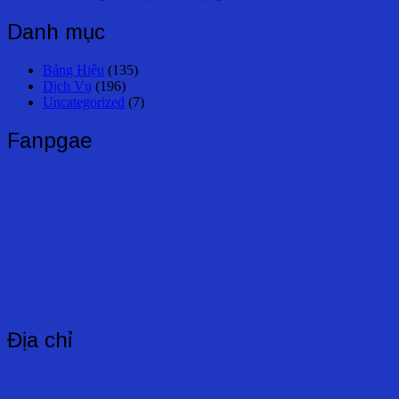
hướng
Danh mục
bài
viết
Bảng Hiệu
(135)
Dịch Vụ
(196)
Uncategorized
(7)
Fanpgae
Địa chỉ