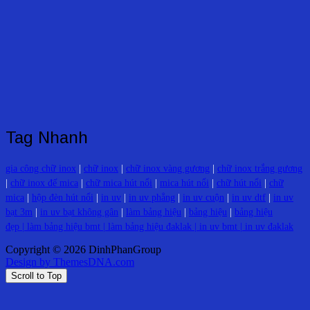
Tag Nhanh
gia công chữ inox
|
chữ inox
|
chữ inox vàng gương
|
chữ inox trắng gương
|
chữ inox đế mica
|
chữ mica hút nổi
|
mica hút nổi
|
chữ hút nổi
|
chữ
mica
|
hộp đèn hút nổi
|
in uv
|
in uv phẳng
|
in uv cuộn
|
in uv dtf
|
in uv
bạt 3m
|
in uv bạt không gân
|
làm bảng hiệu
|
bảng hiệu
|
bảng hiệu
đẹp |
làm bảng hiệu bmt
|
làm bảng hiệu đaklak
|
in uv bmt
|
in uv đaklak
Copyright © 2026 DinhPhanGroup
Design by ThemesDNA.com
Scroll to Top