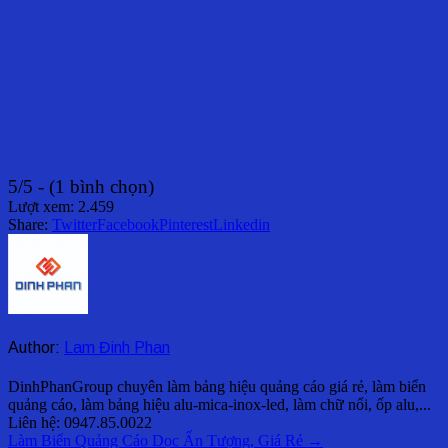
5/5 - (1 bình chọn)
Lượt xem:
2.459
Share:
Twitter
Facebook
Pinterest
Linkedin
Author:
Lam Đinh Phan
DinhPhanGroup chuyên làm bảng hiệu quảng cáo giá rẻ, làm biển
quảng cáo, làm bảng hiệu alu-mica-inox-led, làm chữ nổi, ốp alu,...
Liên hệ: 0947.85.0022
Điều
Làm Biển Quảng Cáo Dọc Ấn Tượng, Giá Rẻ →