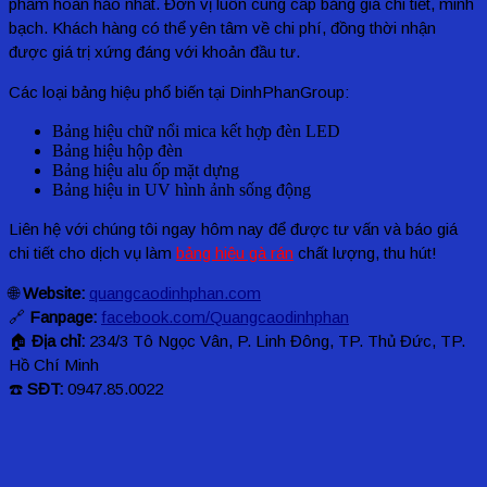
phẩm hoàn hảo nhất. Đơn vị
luôn cung cấp bảng giá chi tiết, minh
bạch. Khách hàng có thể yên tâm về chi phí, đồng thời nhận
được giá trị xứng đáng với khoản đầu tư.
Các loại bảng hiệu phổ biến tại DinhPhanGroup:
Bảng hiệu chữ nổi mica kết hợp đèn LED
Bảng hiệu hộp đèn
Bảng hiệu alu ốp mặt dựng
Bảng hiệu in UV hình ảnh sống động
Liên hệ với chúng tôi ngay hôm nay để được tư vấn và báo giá
chi tiết cho dịch vụ làm
bảng hiệu gà rán
chất lượng, thu hút!
🌐
Website:
quangcaodinhphan.com
🔗
Fanpage:
facebook.com/Quangcaodinhphan
🏠
Địa chỉ:
234/3 Tô Ngọc Vân, P. Linh Đông, TP. Thủ Đức, TP.
Hồ Chí Minh
☎️
SĐT:
0947.85.0022