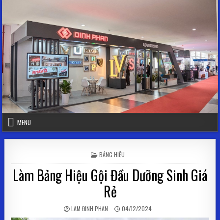
Skip to content
MENU
POSTED IN
BẢNG HIỆU
Làm Bảng Hiệu Gội Đầu Dưỡng Sinh Giá
Rẻ
AUTHOR:
PUBLISHED DATE:
LAM ĐINH PHAN
04/12/2024