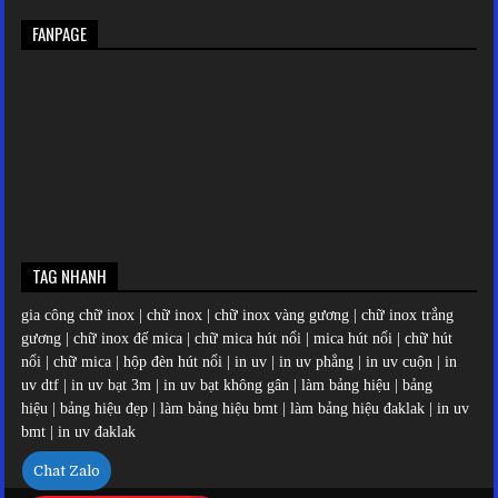
FANPAGE
TAG NHANH
gia công chữ inox
|
chữ inox
|
chữ inox vàng gương
|
chữ inox trắng
gương
|
chữ inox đế mica
|
chữ mica hút nổi
|
mica hút nổi
|
chữ hút
nổi
|
chữ mica
|
hộp đèn hút nổi
|
in uv
|
in uv phẳng
|
in uv cuộn
|
in
uv dtf
|
in uv bạt 3m
|
in uv bạt không gân
|
làm bảng hiệu
|
bảng
hiệu
|
bảng hiệu đẹp |
làm bảng hiệu bmt
|
làm bảng hiệu đaklak
|
in uv
bmt
|
in uv đaklak
Chat Zalo