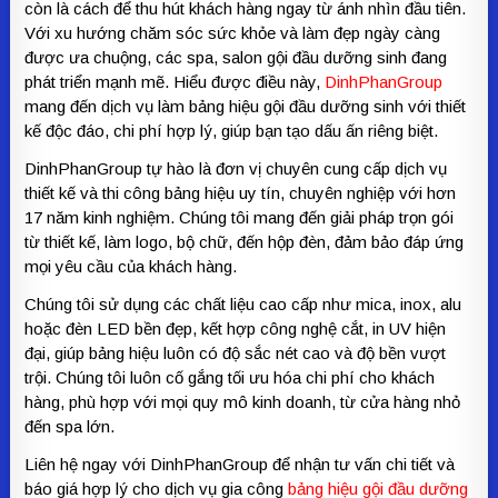
còn là cách để thu hút khách hàng ngay từ ánh nhìn đầu tiên.
Với xu hướng chăm sóc sức khỏe và làm đẹp ngày càng
được ưa chuộng, các spa, salon gội đầu dưỡng sinh đang
phát triển mạnh mẽ. Hiểu được điều này,
DinhPhanGroup
mang đến dịch vụ làm bảng hiệu gội đầu dưỡng sinh với thiết
kế độc đáo, chi phí hợp lý, giúp bạn tạo dấu ấn riêng biệt.
DinhPhanGroup tự hào là đơn vị chuyên cung cấp dịch vụ
thiết kế và thi công bảng hiệu uy tín, chuyên nghiệp với hơn
17 năm kinh nghiệm. Chúng tôi mang đến giải pháp trọn gói
từ thiết kế, làm logo, bộ chữ, đến hộp đèn, đảm bảo đáp ứng
mọi yêu cầu của khách hàng.
Chúng tôi sử dụng các chất liệu cao cấp như mica, inox, alu
hoặc đèn LED bền đẹp, kết hợp công nghệ cắt, in UV hiện
đại, giúp bảng hiệu luôn có độ sắc nét cao và độ bền vượt
trội. Chúng tôi luôn cố gắng tối ưu hóa chi phí cho khách
hàng, phù hợp với mọi quy mô kinh doanh, từ cửa hàng nhỏ
đến spa lớn.
Liên hệ ngay với DinhPhanGroup để nhận tư vấn chi tiết và
báo giá hợp lý cho dịch vụ gia công
bảng hiệu gội đầu dưỡng