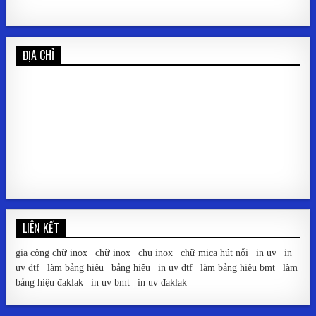
ĐỊA CHỈ
LIÊN KẾT
gia công chữ inox
|
chữ inox
|
chu inox
|
chữ mica hút nổi
|
in uv
|
in
uv dtf
|
làm bảng hiệu
|
bảng hiệu
|
in uv dtf
|
làm bảng hiệu bmt
|
làm
bảng hiệu đaklak
|
in uv bmt
|
in uv đaklak