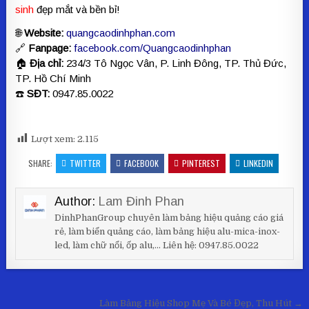
sinh
đẹp mắt và bền bỉ!
🌐
Website:
quangcaodinhphan.com
🔗
Fanpage:
facebook.com/Quangcaodinhphan
🏠
Địa chỉ:
234/3 Tô Ngọc Vân, P. Linh Đông, TP. Thủ Đức,
TP. Hồ Chí Minh
☎️
SĐT:
0947.85.0022
Lượt xem:
2.115
SHARE:
TWITTER
FACEBOOK
PINTEREST
LINKEDIN
Author:
Lam Đinh Phan
DinhPhanGroup chuyên làm bảng hiệu quảng cáo giá
rẻ, làm biển quảng cáo, làm bảng hiệu alu-mica-inox-
led, làm chữ nổi, ốp alu,... Liên hệ: 0947.85.0022
Điều hướng bài viết
Làm Bảng Hiệu Shop Mẹ Và Bé Đẹp, Thu Hút →