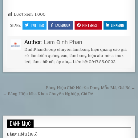
Lượt xem:
1.000
SHARE:
TWITTER
FACEBOOK
PINTEREST
LINKEDIN
Author:
Lam Đinh Phan
DinhPhanGroup chuyên làm bảng hiệu quảng cáo giá
rẻ, làm biển quảng cáo, làm bảng hiệu alu-mica-inox-
led, làm chữ nổi, ốp alu,... Liên hệ: 0947.85.0022
Điều hướng bài viết
Bảng Hiệu Chữ Nổi Đa Dạng Mẫu Mã, Giá Rẻ →
← Bảng Hiệu Nha Khoa Chuyên Nghiệp, Giá Rẻ
DANH MỤC
Bảng Hiệu
(135)