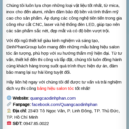
Chúng tôi luôn lựa chọn những loại vật liệu tốt nhất, từ mica,
inox cho đến alumi, nhằm đảm bảo độ bền và tính thẩm mỹ
cao cho sản phẩm. Áp dụng các công nghệ tiên tiến trong gia
công như cắt CNC, laser và hệ thống đèn LED, giúp tạo nên
các sản phẩm sắc nét, đẹp mắt và có độ bền vượt trội.
Với đội ngũ thiết kế giàu kinh nghiệm và sáng tạo,
DinhPhanGroup luôn mang đến những mẫu bảng hiệu salon
tóc ấn tượng, phù hợp với xu hướng thẩm mỹ hiện đại. Từ tư
vấn, thiết kế đến thi công và lắp đặt, chúng tôi luôn đồng hành
cùng khách hàng trong suốt quá trình thực hiện dự án, đảm
bảo mang lại sự hài lòng tuyệt đối.
Hãy liên hệ ngay với chúng tôi để được tư vấn và trải nghiệm
dịch vụ thi công
bảng hiệu salon tóc
tốt nhất!
Website:
quangcaodinhphan.com
Fanpage:
facebook.com/Quangcaodinhphan
Địa chỉ:
234/3 Tô Ngọc Vân, P. Linh Đông, TP. Thủ Đức,
TP. Hồ Chí Minh
SĐT:
0947.85.0022