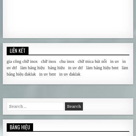
LIÊN KẾT
gia công chữ inox
|
chữ inox
|
chu inox
|
chữ mica hút nổi
|
in uv
|
in
uv dtf
|
làm bảng hiệu
|
bảng hiệu
|
in uv dtf
|
làm bảng hiệu bmt
|
làm
bảng hiệu đaklak
|
in uv bmt
|
in uv đaklak
Search for:
BẢNG HIỆU