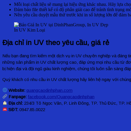
Mỗi loại chất liệu sẽ mang lại hiệu ứng khác nhau. Hãy lựa ch
Đảm bảo file thiết kế có độ phân giải cao để tránh tình trạng mờ
Nên yêu cầu duyệt mẫu thử trước khi in số lượng lớn để đảm 
In UV Kim Loại
Địa chỉ in UV theo yêu cầu, giá rẻ
Nếu bạn đang tìm kiếm một dịch vụ in UV chuyên nghiệp và đáng ti
những sản phẩm in UV chất lượng cao, đáp ứng mọi nhu cầu từ đơn gi
bị hiện đại và đội ngũ giàu kinh nghiệm, chúng tôi luôn sẵn sàng 
Quý khách có nhu cầu in UV chất lượng hãy liên hệ ngay với chúng
Website:
quangcaodinhphan.com
Fanpage:
facebook.com/Quangcaodinhphan
Địa chỉ:
234/3 Tô Ngọc Vân, P. Linh Đông, TP. Thủ Đức, TP. H
SĐT:
0947.85.0022