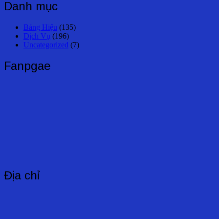
bài
Danh mục
viết
Bảng Hiệu
(135)
Dịch Vụ
(196)
Uncategorized
(7)
Fanpgae
Địa chỉ