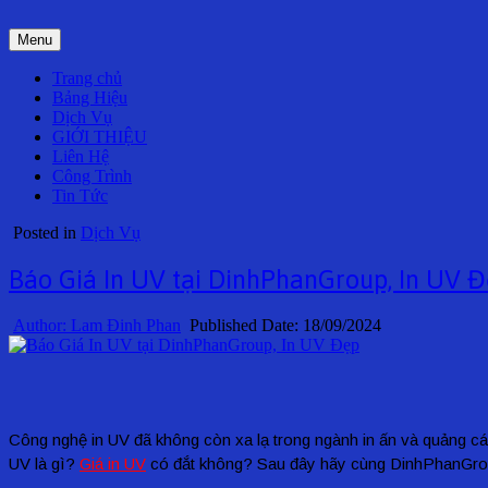
Skip
to
Menu
content
Trang chủ
Bảng Hiệu
Dịch Vụ
GIỚI THIỆU
Liên Hệ
Công Trình
Tin Tức
Posted in
Dịch Vụ
Báo Giá In UV tại DinhPhanGroup, In UV 
Author:
Lam Đinh Phan
Published Date:
18/09/2024
Công nghệ in UV đã không còn xa lạ trong ngành in ấn và quảng c
UV là gì?
Giá in UV
có đắt không? Sau đây hãy cùng DinhPhanGroup 