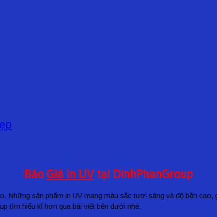
Đẹp
Báo
Giá In UV
tại DinhPhanGroup
áo. Những sản phẩm in UV mang màu sắc tươi sáng và độ bền cao, gi
tìm hiểu kĩ hơn qua bài viết bên dưới nhé.