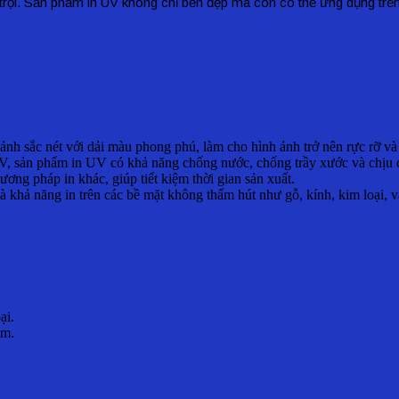
t trội. Sản phẩm in UV không chỉ bền đẹp mà còn có thể ứng dụng trê
h sắc nét với dải màu phong phú, làm cho hình ảnh trở nên rực rỡ và 
, sản phẩm in UV có khả năng chống nước, chống trầy xước và chịu đư
ng pháp in khác, giúp tiết kiệm thời gian sản xuất.
à khả năng in trên các bề mặt không thấm hút như gỗ, kính, kim loại, v
ại.
ềm.