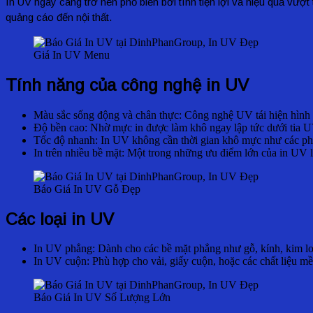
In UV ngày càng trở nên phổ biến bởi tính tiện lợi và hiệu quả vượ
quảng cáo đến nội thất.
Giá In UV Menu
Tính năng của công nghệ in UV
Màu sắc sống động và chân thực: Công nghệ UV tái hiện hình ản
Độ bền cao: Nhờ mực in được làm khô ngay lập tức dưới tia UV
Tốc độ nhanh: In UV không cần thời gian khô mực như các phươ
In trên nhiều bề mặt: Một trong những ưu điểm lớn của in UV l
Báo Giá In UV Gỗ Đẹp
Các loại in UV
In UV phẳng: Dành cho các bề mặt phẳng như gỗ, kính, kim lo
In UV cuộn: Phù hợp cho vải, giấy cuộn, hoặc các chất liệu m
Báo Giá In UV Số Lượng Lớn