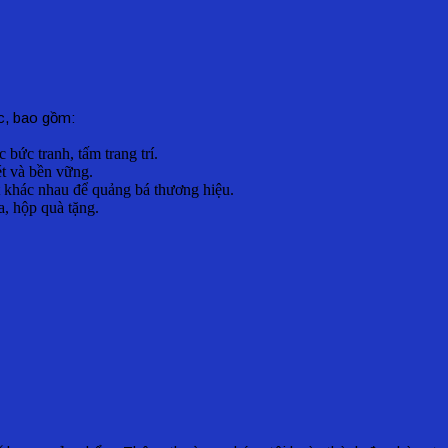
c, bao gồm:
c bức tranh, tấm trang trí.
t và bền vững.
t khác nhau để quảng bá thương hiệu.
a, hộp quà tặng.