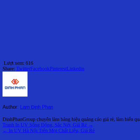
Lượt xem:
616
Share:
Twitter
Facebook
Pinterest
Linkedin
Author:
Lam Đinh Phan
DinhPhanGroup chuyên làm bảng hiệu quảng cáo giá rẻ, làm biển quản
Điều
Tranh In UV Sống Động, Sắc Nét, Giá Rẻ →
← In UV Hà Nội Trên Mọi Chất Liệu, Giá Rẻ
hướng