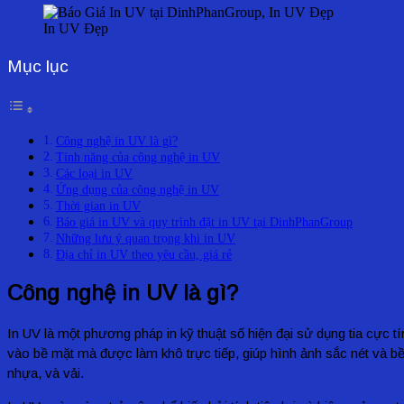
In UV Đẹp
Mục lục
Công nghệ in UV là gì?
Tính năng của công nghệ in UV
Các loại in UV
Ứng dụng của công nghệ in UV
Thời gian in UV
Báo giá in UV và quy trình đặt in UV tại DinhPhanGroup
Những lưu ý quan trọng khi in UV
Địa chỉ in UV theo yêu cầu, giá rẻ
Công nghệ in UV là gì?
In UV là một phương pháp in kỹ thuật số hiện đại sử dụng tia cực
vào bề mặt mà được làm khô trực tiếp, giúp hình ảnh sắc nét và bền
nhựa, và vải.