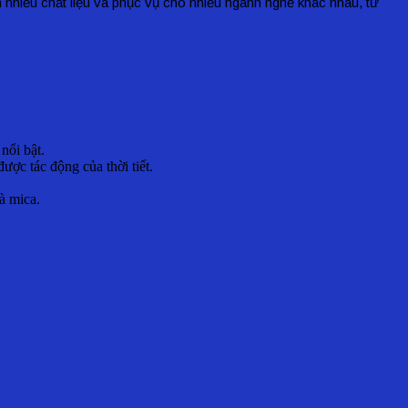
n nhiều chất liệu và phục vụ cho nhiều ngành nghề khác nhau, từ
nổi bật.
ợc tác động của thời tiết.
à mica.