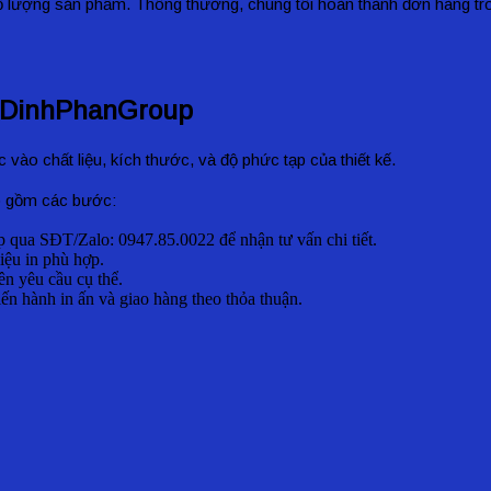
ố lượng sản phẩm. Thông thường, chúng tôi hoàn thành đơn hàng tro
ại DinhPhanGroup
 vào chất liệu, kích thước, và độ phức tạp của thiết kế.
ao gồm các bước:
up qua SĐT/Zalo: 0947.85.0022
để nhận tư vấn chi tiết.
iệu in phù hợp.
ên yêu cầu cụ thể.
ến hành in ấn và giao hàng theo thỏa thuận.