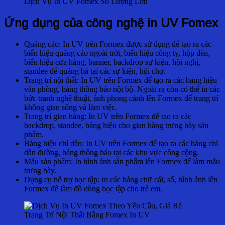
Dịch Vụ In UV Fomex Số Lượng Lớn
Ứng dụng của công nghệ in UV Fomex
Quảng cáo: In UV trên Formex được sử dụng để tạo ra các
biển hiệu quảng cáo ngoài trời, biển hiệu công ty, hộp đèn,
biển hiệu cửa hàng, banner, backdrop sự kiện, hội nghị,
standee để
quảng bá tại các sự kiện, hội chợ.
Trang trí nội thất: In UV trên Formex để tạo ra các bảng hiệu
văn phòng, bảng thông báo nội bộ. Ngoài ra còn có thể in các
bức tranh nghệ thuật, ảnh phong cảnh lên Formex để trang trí
không gian sống và làm việc.
Trang trí gian hàng: In UV trên Formex để tạo ra các
backdrop, standee, bảng hiệu cho gian hàng trưng bày sản
phẩm.
Bảng hiệu chỉ dẫn: In UV trên Formex để tạo ra các bảng chỉ
dẫn đường, bảng thông báo tại các khu vực công cộng.
Mẫu sản phẩm: In hình ảnh sản phẩm lên Formex để làm mẫu
trưng bày.
Dụng cụ hỗ trợ học tập: In các bảng chữ cái, số, hình ảnh lên
Formex để làm đồ dùng học tập cho trẻ em.
Trang Trí Nội Thất Bằng Fomex In UV