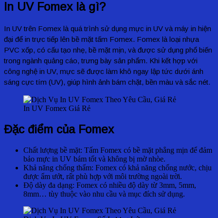
In UV Fomex là gì?
In UV trên Fomex là quá trình sử dụng mực in UV và máy in hiện
đại để in trực tiếp lên bề mặt tấm Fomex. Fomex là loại nhựa
PVC xốp, có cấu tạo nhẹ, bề mặt mịn, và được sử dụng phổ biến
trong ngành quảng cáo, trưng bày sản phẩm. Khi kết hợp với
công nghệ in UV, mực sẽ được làm khô ngay lập tức dưới ánh
sáng cực tím (UV), giúp hình ảnh bám chặt, bền màu và sắc nét.
In UV Fomex Giá Rẻ
Đặc điểm của Fomex
Chất lượng bề mặt: Tấm Fomex có bề mặt phẳng mịn để đảm
bảo mực in UV bám tốt và không bị mờ nhòe.
Khả năng chống thấm: Fomex có khả năng chống nước, chịu
được ẩm ướt, rất phù hợp với môi trường ngoài trời.
Độ dày đa dạng: Fomex có nhiều độ dày từ 3mm, 5mm,
8mm… tùy thuộc vào nhu cầu và mục đích sử dụng.