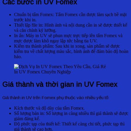
Các bước in UV Fomex
Chuẩn bị tấm Fomex: Tấm Fomex cần được làm sạch bề mặt
trước khi in.
Thiết lập file in: Hình ảnh và nội dung cần in sẽ được thiết kế
và căn chỉnh kỹ lưỡng.
In ấn: Máy in UV sẽ phun mực trực tiếp lên tấm Fomex và
mực được làm khô ngay lập tức bằng tia UV.
Kiểm tra thành phẩm: Sau khi in xong, sản phẩm sẽ được
kiểm tra về chất lượng màu sắc, hình ảnh để đảm bảo độ hoàn
hảo.
In UV Fomex Chuyên Nghiệp
Giá thành và thời gian in UV Fomex
Giá thành in UV trên Fomex phụ thuộc vào nhiều yếu tố:
Kích thước và độ dày của tấm Fomex.
Số lượng bản in: Số lượng in càng nhiều thì giá thành sẽ được
giảm đáng kể.
Độ phức tạp của thiết kế: Thiết kế càng chi tiết, phức tạp thì
giá thành sẽ cao hơn.