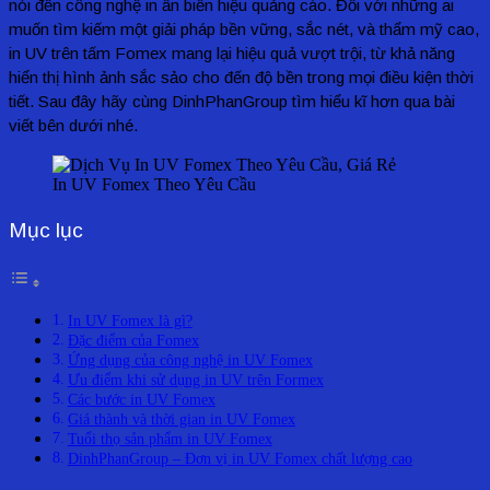
nói đến công nghệ in ấn biển hiệu quảng cáo. Đối với những ai
muốn tìm kiếm một giải pháp bền vững, sắc nét, và thẩm mỹ cao,
in UV trên tấm Fomex mang lại hiệu quả vượt trội, từ khả năng
hiển thị hình ảnh sắc sảo cho đến độ bền trong mọi điều kiện thời
tiết. Sau đây hãy cùng DinhPhanGroup tìm hiểu kĩ hơn qua bài
viết bên dưới nhé.
In UV Fomex Theo Yêu Cầu
Mục lục
In UV Fomex là gì?
Đặc điểm của Fomex
Ứng dụng của công nghệ in UV Fomex
Ưu điểm khi sử dụng in UV trên Formex
Các bước in UV Fomex
Giá thành và thời gian in UV Fomex
Tuổi thọ sản phẩm in UV Fomex
DinhPhanGroup – Đơn vị in UV Fomex chất lượng cao