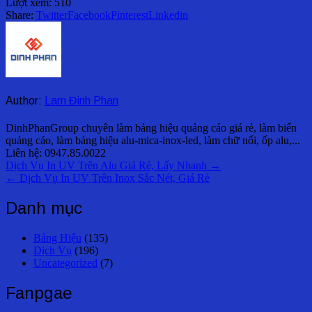
Lượt xem:
510
Share:
Twitter
Facebook
Pinterest
Linkedin
Author:
Lam Đinh Phan
DinhPhanGroup chuyên làm bảng hiệu quảng cáo giá rẻ, làm biển
quảng cáo, làm bảng hiệu alu-mica-inox-led, làm chữ nổi, ốp alu,...
Liên hệ: 0947.85.0022
Điều
Dịch Vụ In UV Trên Alu Giá Rẻ, Lấy Nhanh →
← Dịch Vụ In UV Trên Inox Sắc Nét, Giá Rẻ
hướng
bài
Danh mục
viết
Bảng Hiệu
(135)
Dịch Vụ
(196)
Uncategorized
(7)
Fanpgae