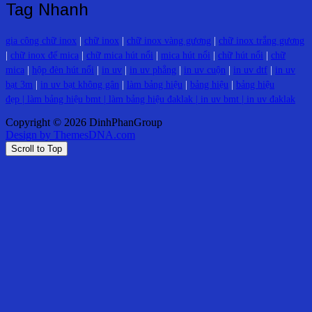
Tag Nhanh
gia công chữ inox
|
chữ inox
|
chữ inox vàng gương
|
chữ inox trắng gương
|
chữ inox đế mica
|
chữ mica hút nổi
|
mica hút nổi
|
chữ hút nổi
|
chữ
mica
|
hộp đèn hút nổi
|
in uv
|
in uv phẳng
|
in uv cuộn
|
in uv dtf
|
in uv
bạt 3m
|
in uv bạt không gân
|
làm bảng hiệu
|
bảng hiệu
|
bảng hiệu
đẹp |
làm bảng hiệu bmt
|
làm bảng hiệu đaklak
|
in uv bmt
|
in uv đaklak
Copyright © 2026 DinhPhanGroup
Design by ThemesDNA.com
Scroll to Top