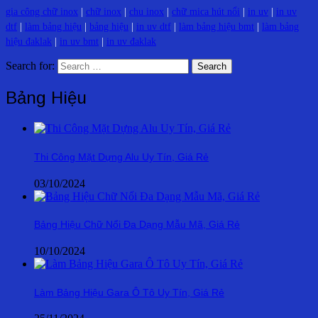
gia công chữ inox
|
chữ inox
|
chu inox
|
chữ mica hút nổi
|
in uv
|
in uv
dtf
|
làm bảng hiệu
|
bảng hiệu
|
in uv dtf
|
làm bảng hiệu bmt
|
làm bảng
hiệu đaklak
|
in uv bmt
|
in uv đaklak
Search for:
Bảng Hiệu
Thi Công Mặt Dựng Alu Uy Tín, Giá Rẻ
03/10/2024
Bảng Hiệu Chữ Nổi Đa Dạng Mẫu Mã, Giá Rẻ
10/10/2024
Làm Bảng Hiệu Gara Ô Tô Uy Tín, Giá Rẻ