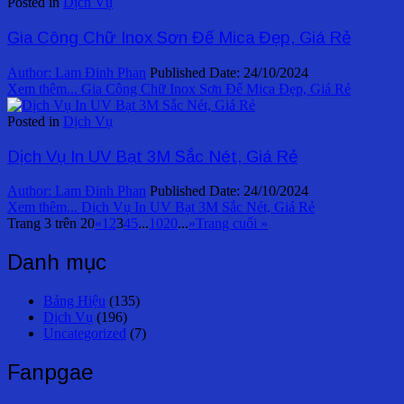
Posted in
Dịch Vụ
Gia Công Chữ Inox Sơn Đế Mica Đẹp, Giá Rẻ
Author:
Lam Đinh Phan
Published Date:
24/10/2024
Xem thêm...
Gia Công Chữ Inox Sơn Đế Mica Đẹp, Giá Rẻ
Posted in
Dịch Vụ
Dịch Vụ In UV Bạt 3M Sắc Nét, Giá Rẻ
Author:
Lam Đinh Phan
Published Date:
24/10/2024
Xem thêm...
Dịch Vụ In UV Bạt 3M Sắc Nét, Giá Rẻ
Trang 3 trên 20
«
1
2
3
4
5
...
10
20
...
»
Trang cuối »
Danh mục
Bảng Hiệu
(135)
Dịch Vụ
(196)
Uncategorized
(7)
Fanpgae