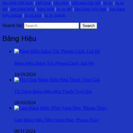
gia công chữ inox
|
chữ inox
|
chu inox
|
chữ mica hút nổi
|
in uv
|
in uv
dtf
|
làm bảng hiệu
|
bảng hiệu
|
in uv dtf
|
làm bảng hiệu bmt
|
làm bảng
hiệu đaklak
|
in uv bmt
|
in uv đaklak
Search for:
Bảng Hiệu
Bảng Hiệu Salon Tóc Phong Cách, Giá Rẻ
10/10/2024
Thi Công Bảng Hiệu Nhà Thuốc Trọn Gói
26/10/2024
Làm Bảng Hiệu Tiệm Vàng Đẹp, Phong Thủy
08/11/2024