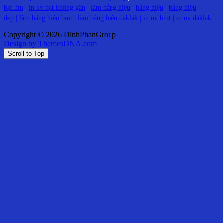
bạt 3m
|
in uv bạt không gân
|
làm bảng hiệu
|
bảng hiệu
|
bảng hiệu
đẹp |
làm bảng hiệu bmt
|
làm bảng hiệu đaklak
|
in uv bmt
|
in uv đaklak
Copyright © 2026 DinhPhanGroup
Design by ThemesDNA.com
Scroll to Top