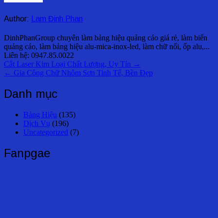
Author:
Lam Đinh Phan
DinhPhanGroup chuyên làm bảng hiệu quảng cáo giá rẻ, làm biển
quảng cáo, làm bảng hiệu alu-mica-inox-led, làm chữ nổi, ốp alu,...
Liên hệ: 0947.85.0022
Điều
Cắt Laser Kim Loại Chất Lượng, Uy Tín →
← Gia Công Chữ Nhôm Sơn Tinh Tế, Bền Đẹp
hướng
bài
Danh mục
viết
Bảng Hiệu
(135)
Dịch Vụ
(196)
Uncategorized
(7)
Fanpgae