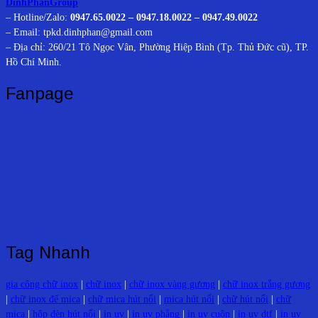
DinhPhanGroup
– Hotline/Zalo:
0947.65.0022 – 0947.18.0022 – 0947.49.0022
– Email: tpkd.dinhphan@gmail.com
– Địa chỉ: 260/21 Tô Ngọc Vân, Phường Hiệp Bình (Tp. Thủ Đức cũ), TP.
Hồ Chí Minh.
Fanpage
Tag Nhanh
gia công chữ inox
|
chữ inox
|
chữ inox vàng gương
|
chữ inox trắng gương
|
chữ inox đế mica
|
chữ mica hút nổi
|
mica hút nổi
|
chữ hút nổi
|
chữ
mica
|
hộp đèn hút nổi
|
in uv
|
in uv phẳng
|
in uv cuộn
|
in uv dtf
|
in uv