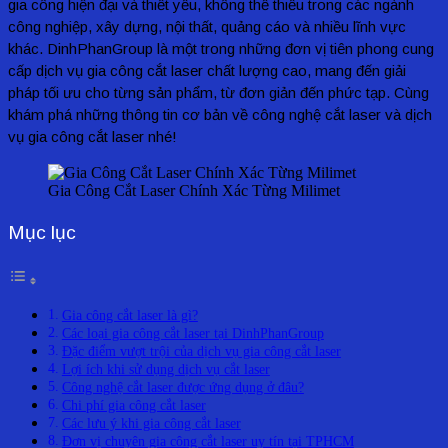
gia công hiện đại và thiết yếu, không thể thiếu trong các ngành
công nghiệp, xây dựng, nội thất, quảng cáo và nhiều lĩnh vực
khác. DinhPhanGroup là một trong những đơn vị tiên phong cung
cấp dịch vụ gia công cắt laser chất lượng cao, mang đến giải
pháp tối ưu cho từng sản phẩm, từ đơn giản đến phức tạp. Cùng
khám phá những thông tin cơ bản về công nghệ cắt laser và dịch
vụ gia công cắt laser nhé!
Gia Công Cắt Laser Chính Xác Từng Milimet
Mục lục
Gia công cắt laser là gì?
Các loại gia công cắt laser tại DinhPhanGroup
Đặc điểm vượt trội của dịch vụ gia công cắt laser
Lợi ích khi sử dụng dịch vụ cắt laser
Công nghệ cắt laser được ứng dụng ở đâu?
Chi phí gia công cắt laser
Các lưu ý khi gia công cắt laser
Đơn vị chuyên gia công cắt laser uy tín tại TPHCM