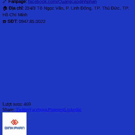
🔗
Fanpage:
facebook.com/Quangcaodinhphan
🏠
Địa chỉ:
234/3 Tô Ngọc Vân, P. Linh Đông, TP. Thủ Đức, TP.
Hồ Chí Minh
☎️
SĐT:
0947.85.0022
Lượt xem:
469
Share:
Twitter
Facebook
Pinterest
Linkedin