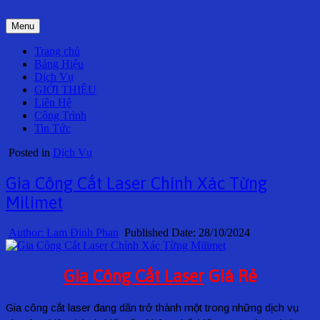
Skip
to
Menu
content
Trang chủ
Bảng Hiệu
Dịch Vụ
GIỚI THIỆU
Liên Hệ
Công Trình
Tin Tức
Posted in
Dịch Vụ
Gia Công Cắt Laser Chính Xác Từng
Milimet
Author:
Lam Đinh Phan
Published Date:
28/10/2024
Gia Công Cắt Laser
Giá Rẻ
Gia công cắt laser đang dần trở thành một trong những dịch vụ