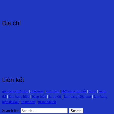
Địa chỉ
Liên kết
gia công chữ inox
|
chữ inox
|
chu inox
|
chữ mica hút nổi
|
in uv
|
in uv
dtf
|
làm bảng hiệu
|
bảng hiệu
|
in uv dtf
|
làm bảng hiệu bmt
|
làm bảng
hiệu đaklak
|
in uv bmt
|
in uv đaklak
Search for: