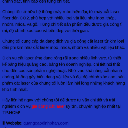
chính xác, tinh xảo đến từng chi tiết.
Chúng tôi sở hữu hệ thống máy móc hiện đại, từ máy cắt laser
fiber đến CO2, phù hợp với nhiều loại vật liệu như inox, thép,
nhôm, mica, và gỗ. Từng chi tiết sản phẩm đều được gia công tỉ
mỉ, độ chính xác cao và bền đẹp với thời gian.
Chúng tôi cung cấp đa dạng dịch vụ gia công cắt laser từ kim loại
đến phi kim như cắt laser inox, mica, nhôm và nhiều vật liệu khác.
Dịch vụ cắt laser ứng dụng rộng rãi trong nhiều lĩnh vực, từ thiết
kế bảng hiệu quảng cáo, bảng tên doanh nghiệp, chi tiết nội thất
cho đến các sản phẩm nghệ thuật. Nhờ vào khả năng cắt nhanh
chóng, không gây biến dạng vật liệu và đạt độ chính xác cao, sản
phẩm cắt laser của chúng tôi luôn làm hài lòng những khách hàng
khó tính nhất.
Hãy liên hệ ngay với chúng tôi để được tư vấn chi tiết và trải
nghiệm dịch vụ
gia công cắt laser
uy tín, chuyên nghiệp nhất tại
TP.HCM!
🌐
Website:
quangcaodinhphan.com