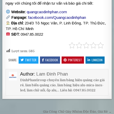
ngay với chúng tôi để nhận tư vấn và báo giá chi tiết:
Website:
quangcaodinhphan.com
Fanpage:
facebook.com/Quangcaodinhphan
Địa chỉ:
234/3 Tô Ngọc Vân, P. Linh Đông, TP. Thủ Đức,
TP. Hồ Chí Minh
SĐT:
0947.85.0022
Lượt xem:
585
SHARE:
TWITTER
FACEBOOK
PINTEREST
LINKEDIN
Author:
Lam Đinh Phan
DinhPhanGroup chuyên làm bảng hiệu quảng cáo giá
rẻ, làm biển quảng cáo, làm bảng hiệu alu-mica-inox-
led, làm chữ nổi, ốp alu,... Liên hệ: 0947.85.0022
Điều hướng bài viết
Gia Công Chữ Gáy Nhôm Độc Đáo, Giá Rẻ →