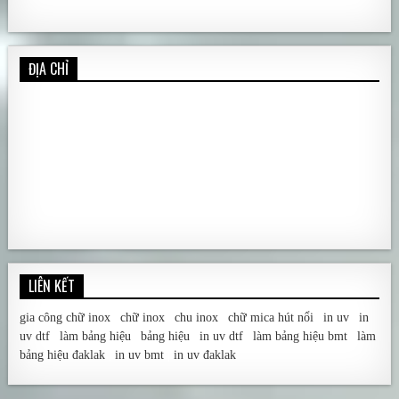
ĐỊA CHỈ
LIÊN KẾT
gia công chữ inox
|
chữ inox
|
chu inox
|
chữ mica hút nổi
|
in uv
|
in
uv dtf
|
làm bảng hiệu
|
bảng hiệu
|
in uv dtf
|
làm bảng hiệu bmt
|
làm
bảng hiệu đaklak
|
in uv bmt
|
in uv đaklak