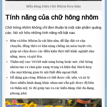
Mẫu Bảng Hiệu Chữ Nhôm Đơn Giản
Tính năng của chữ hông nhôm
Chữ hông nhôm không chỉ đơn thuần là một sản phẩm quảng
cáo. Nó sở hữu những tính năng nổi bật sau:
Nhẹ và bền: Nhôm là vật liệu nhẹ, dễ lắp đặt và vận
chuyển, đồng thời có khả năng chống ăn mòn tuyệt vời,
giúp nó chịu được các điều kiện thời tiết khắc nghiệt như
nắng, mưa, và gió lớn.
Thẩm mỹ cao: Với bề mặt sáng bóng hoặc mờ, chữ hông
nhôm tạo ra cảm giác sang trọng và hiện đại, thích hợp
cho mọi không gian từ nội thất đến ngoại thất.
Dễ dàng gia công: Nhôm có thể được cắt, uốn, và xử lý
theo nhiều hình dạng khác nhau mà vẫn giữ được độ bền
và thẩm mỹ, từ đó giúp tạo ra các kiểu dáng chữ đa dạng,
phong phú.