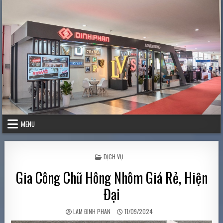
Skip to content
MENU
POSTED IN
DỊCH VỤ
Gia Công Chữ Hông Nhôm Giá Rẻ, Hiện
Đại
AUTHOR:
PUBLISHED DATE:
LAM ĐINH PHAN
11/09/2024