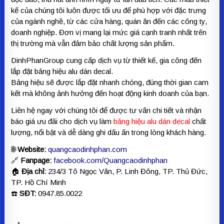
kế của chúng tôi luôn được tối ưu để phù hợp với đặc trưng
của ngành nghề, từ các cửa hàng, quán ăn đến các công ty,
doanh nghiệp. Đơn vị mang lại mức giá cạnh tranh nhất trên
thị trường mà vẫn đảm bảo chất lượng sản phẩm.
DinhPhanGroup cung cấp dịch vụ từ thiết kế, gia công đến
lắp đặt bảng hiệu alu dán decal.
Bảng hiệu sẽ được lắp đặt nhanh chóng, đúng thời gian cam
kết mà không ảnh hưởng đến hoạt động kinh doanh của bạn.
Liên hệ ngay với chúng tôi để được tư vấn chi tiết và nhận
báo giá ưu đãi cho dịch vụ làm
bảng hiệu alu dán decal
chất
lượng, nổi bật và dễ dàng ghi dấu ấn trong lòng khách hàng.
🌐
Website:
quangcaodinhphan.com
🔗
Fanpage:
facebook.com/Quangcaodinhphan
🏠
Địa chỉ:
234/3 Tô Ngọc Vân, P. Linh Đông, TP. Thủ Đức,
TP. Hồ Chí Minh
☎️
SĐT:
0947.85.0022