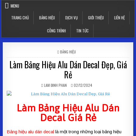
Skip to content
MENU
TRANG CHỦ
BẢNG HIỆU
DỊCH VỤ
GIỚI THIỆU
LIÊN HỆ
CÔNG TRÌNH
TIN TỨC
POSTED IN
BẢNG HIỆU
Làm Bảng Hiệu Alu Dán Decal Đẹp, Giá
Rẻ
AUTHOR:
PUBLISHED DATE:
LAM ĐINH PHAN
02/12/2024
Làm
Bảng Hiệu Alu Dán
Decal
Giá Rẻ
Bảng hiệu alu dán decal
là một trong những loại bảng hiệu