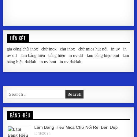
LIÊN KẾT
gia công chữ inox
|
chữ inox
|
chu inox
|
chữ mica hút nổi
|
in uv
|
in
uv dtf
|
làm bảng hiệu
|
bảng hiệu
|
in uv dtf
|
làm bảng hiệu bmt
|
làm
bảng hiệu đaklak
|
in uv bmt
|
in uv đaklak
Search for:
BẢNG HIỆU
Làm Bảng Hiệu Mica Chữ Nổi Rẻ, Bền Đẹp
15/11/2024