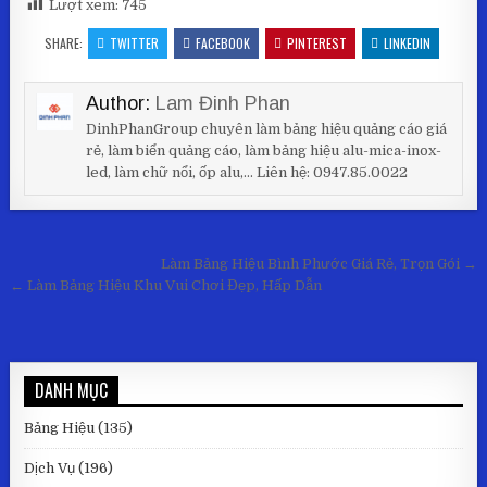
Lượt xem:
745
SHARE:
TWITTER
FACEBOOK
PINTEREST
LINKEDIN
Author:
Lam Đinh Phan
DinhPhanGroup chuyên làm bảng hiệu quảng cáo giá
rẻ, làm biển quảng cáo, làm bảng hiệu alu-mica-inox-
led, làm chữ nổi, ốp alu,... Liên hệ: 0947.85.0022
Điều hướng bài viết
Làm Bảng Hiệu Bình Phước Giá Rẻ, Trọn Gói →
← Làm Bảng Hiệu Khu Vui Chơi Đẹp, Hấp Dẫn
DANH MỤC
Bảng Hiệu
(135)
Dịch Vụ
(196)