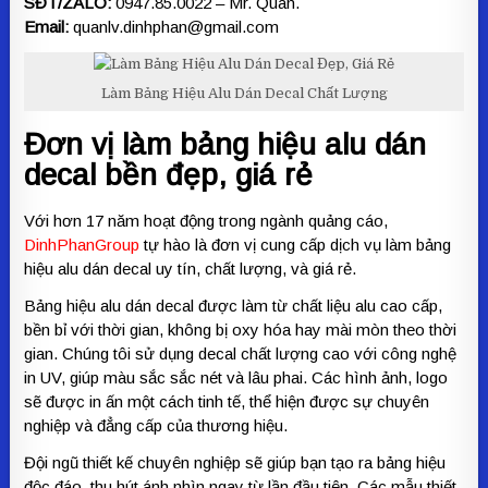
SĐT/ZALO:
0947.85.0022 – Mr. Quân.
Email:
quanlv.dinhphan@gmail.com
Làm Bảng Hiệu Alu Dán Decal Chất Lượng
Đơn vị làm bảng hiệu alu dán
decal bền đẹp, giá rẻ
Với hơn 17 năm hoạt động trong ngành quảng cáo,
DinhPhanGroup
tự hào là đơn vị cung cấp dịch vụ làm bảng
hiệu alu dán decal uy tín, chất lượng, và giá rẻ.
Bảng hiệu alu dán decal được làm từ chất liệu alu cao cấp,
bền bỉ với thời gian, không bị oxy hóa hay mài mòn theo thời
gian. Chúng tôi sử dụng decal chất lượng cao với công nghệ
in UV, giúp màu sắc sắc nét và lâu phai. Các hình ảnh, logo
sẽ được in ấn một cách tinh tế, thể hiện được sự chuyên
nghiệp và đẳng cấp của thương hiệu.
Đội ngũ thiết kế chuyên nghiệp sẽ giúp bạn tạo ra bảng hiệu
độc đáo, thu hút ánh nhìn ngay từ lần đầu tiên. Các mẫu thiết