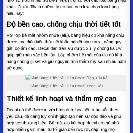
nhờ sở hữu nhiều ưu điểm vượt trội so với các loại bảng hiệu
khác. Dưới đây là những lý do bạn nên lựa chọn loại bảng
hiệu này:
Độ bền cao, chống chịu thời tiết tốt
Với lớp bề mặt nhôm nhựa (alu), bảng hiệu có khả năng chịu
được các điều kiện thời tiết khắc nghiệt như mưa, nắng gay
gắt, độ ẩm cao. Decal dán trên alu được xử lý chống tia UV,
giúp giữ màu sắc bền lâu. Lớp nhôm bề mặt của alu có khả
năng chống gỉ sét và giữ nguyên tính thẩm mỹ sau nhiều năm
sử dụng.
Làm Bảng Hiệu Alu Dán Decal Trọn Gói
Thiết kế linh hoạt và thẩm mỹ cao
Decal có thể được in với hình ảnh, họa tiết, màu sắc theo
yêu cầu, dễ dàng tùy chỉnh giúp tạo nên sự độc đáo và phù
hợp với thương hiệu. Bề mặt alu kết hợp decal có thể phối
hợp nhiều gam màu, từ tối giản đến rực rỡ, đáp ứng mọi