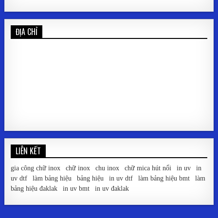
ĐỊA CHỈ
LIÊN KẾT
gia công chữ inox
|
chữ inox
|
chu inox
|
chữ mica hút nổi
|
in uv
|
in
uv dtf
|
làm bảng hiệu
|
bảng hiệu
|
in uv dtf
|
làm bảng hiệu bmt
|
làm
bảng hiệu đaklak
|
in uv bmt
|
in uv đaklak