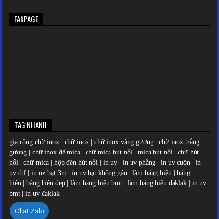
FANPAGE
TAG NHANH
gia công chữ inox
|
chữ inox
|
chữ inox vàng gương
|
chữ inox trắng
gương
|
chữ inox đế mica
|
chữ mica hút nổi
|
mica hút nổi
|
chữ hút
nổi
|
chữ mica
|
hộp đèn hút nổi
|
in uv
|
in uv phẳng
|
in uv cuộn
|
in
uv dtf
|
in uv bạt 3m
|
in uv bạt không gân
|
làm bảng hiệu
|
bảng
hiệu
|
bảng hiệu đẹp |
làm bảng hiệu bmt
|
làm bảng hiệu đaklak
|
in uv
bmt
|
in uv đaklak
Chat Zalo