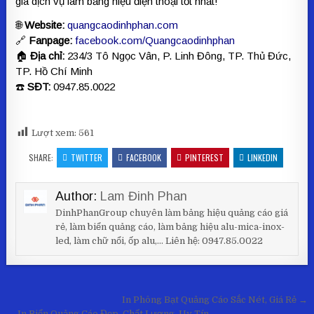
giá dịch vụ làm bảng hiệu điện thoại tốt nhất!
🌐
Website:
quangcaodinhphan.com
🔗
Fanpage:
facebook.com/Quangcaodinhphan
🏠
Địa chỉ:
234/3 Tô Ngọc Vân, P. Linh Đông, TP. Thủ Đức,
TP. Hồ Chí Minh
☎️
SĐT:
0947.85.0022
Lượt xem:
561
SHARE:
TWITTER
FACEBOOK
PINTEREST
LINKEDIN
Author:
Lam Đinh Phan
DinhPhanGroup chuyên làm bảng hiệu quảng cáo giá
rẻ, làm biển quảng cáo, làm bảng hiệu alu-mica-inox-
led, làm chữ nổi, ốp alu,... Liên hệ: 0947.85.0022
Điều hướng bài viết
In Phông Bạt Quảng Cáo Sắc Nét, Giá Rẻ →
← In Biển Quảng Cáo Đẹp, Chất Lượng, Uy Tín