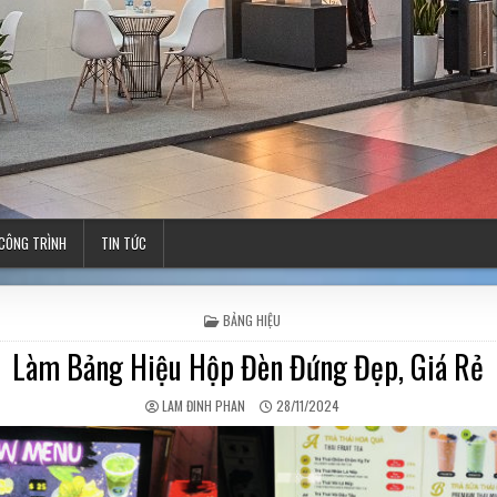
CÔNG TRÌNH
TIN TỨC
POSTED IN
BẢNG HIỆU
Làm Bảng Hiệu Hộp Đèn Đứng Đẹp, Giá Rẻ
AUTHOR:
PUBLISHED DATE:
LAM ĐINH PHAN
28/11/2024