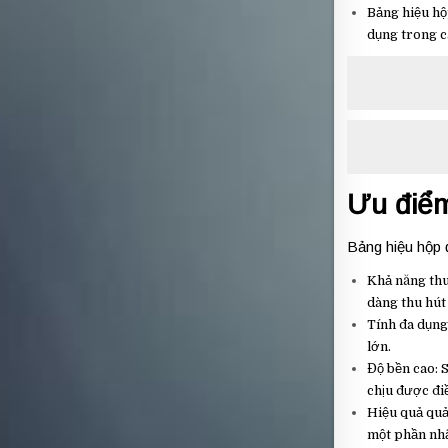
Bảng hiệu hộ
dụng trong c
Ưu điểm
Bảng hiệu hộp 
Khả năng thu
dàng thu hút
Tính đa dụng
lớn.
Độ bền cao: 
chịu được điề
Hiệu quả quả
một phần nhậ