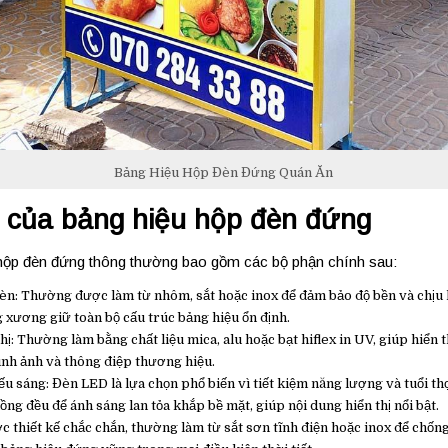
Bảng Hiệu Hộp Đèn Đứng Quán Ăn
 của bảng hiệu hộp đèn đứng
hộp đèn đứng thông thường bao gồm các bộ phận chính sau:
n: Thường được làm từ nhôm, sắt hoặc inox để đảm bảo độ bền và chịu l
 xương giữ toàn bộ cấu trúc bảng hiệu ổn định.
hị: Thường làm bằng chất liệu mica, alu hoặc bạt hiflex in UV, giúp hiển t
ình ảnh và thông điệp thương hiệu.
ếu sáng: Đèn LED là lựa chọn phổ biến vì tiết kiệm năng lượng và tuổi th
ồng đều để ánh sáng lan tỏa khắp bề mặt, giúp nội dung hiển thị nổi bật.
 thiết kế chắc chắn, thường làm từ sắt sơn tĩnh điện hoặc inox để chống 