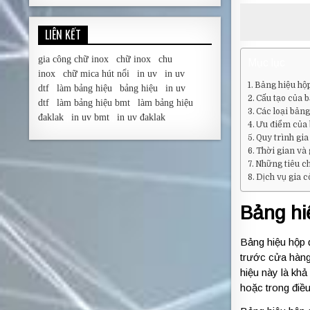
LIÊN KẾT
gia công chữ inox
|
chữ inox
|
chu
Mục lục
inox
|
chữ mica hút nổi
|
in uv
|
in uv
Bảng hiệu hộp
dtf
|
làm bảng hiệu
|
bảng hiệu
|
in uv
Cấu tạo của 
dtf
|
làm bảng hiệu bmt
|
làm bảng hiệu
Các loại bản
đaklak
|
in uv bmt
|
in uv đaklak
Ưu điểm của 
Quy trình gi
Thời gian và
Những tiêu c
Dịch vụ gia c
Bảng hi
Bảng hiệu hộp 
trước cửa hàng,
hiệu này là khả
hoặc trong điều