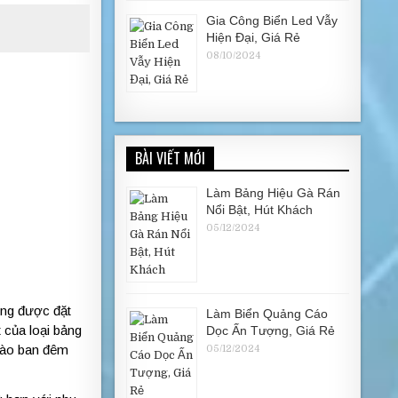
Gia Công Biển Led Vẫy
Hiện Đại, Giá Rẻ
08/10/2024
BÀI VIẾT MỚI
Làm Bảng Hiệu Gà Rán
Nổi Bật, Hút Khách
05/12/2024
ờng được đặt
Làm Biển Quảng Cáo
 của loại bảng
Dọc Ấn Tượng, Giá Rẻ
 vào ban đêm
05/12/2024