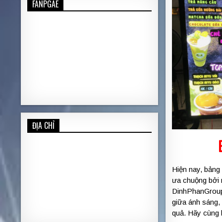
FANPGAE
ĐỊA CHỈ
Hiện nay, bảng
ưa chuộng bởi n
DinhPhanGroup
giữa ánh sáng, 
quả. Hãy cùng k