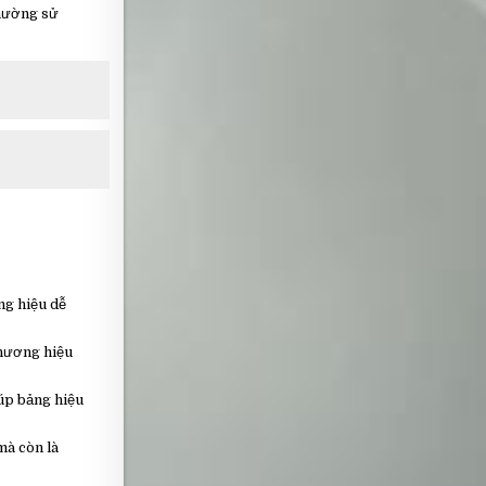
thường sử
ng hiệu dễ
thương hiệu
iúp bảng hiệu
mà còn là