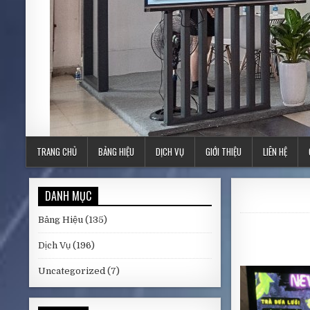
TRANG CHỦ
BẢNG HIỆU
DỊCH VỤ
GIỚI THIỆU
LIÊN HỆ
DANH MỤC
Bảng Hiệu
(135)
Dịch Vụ
(196)
Uncategorized
(7)