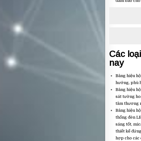
đảm bảo cho 
Các loạ
nay
Bảng hiệu hộ
hướng, phù h
Bảng hiệu hộ
sát tường ho
tâm thương m
Bảng hiệu hộ
thống đèn LE
sáng tốt, mi
thiết kế đứn
hợp cho các 