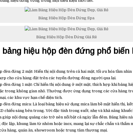
bảng hiệu đứng vững trong mọi điều kiện thời tiết.
Bảng Hiệu Hộp Đèn Đứng Spa
Bảng Hiệu Hộp Đèn Đứng Giá Rẻ
i bảng hiệu hộp đèn đứng phổ biến 
p đèn đứng 2 mặt: Hiển thị nội dung trên cả hai mặt, tối ưu hóa tầm nhìn
ợp cho cửa hàng đặt trên các tuyến đường đông người qua lại.
p đèn đứng 1 mặt: Chỉ hiển thị nội dung ở một mặt, thích hợp khi bảng h
ặc trong không gian nhỏ. Thường được ứng dụng trong các cửa hàng tr
ại, các khu vực hạn chế diện tích.
p đèn đứng mica: Là loại bảng hiệu sử dụng mica làm bề mặt hiển thị, kế
D chiếu sáng bên trong. Với đặc tính trong suốt, nhẹ và khả năng khuếc
ca giúp nội dung quảng cáo trở nên nổi bật cả ngày lẫn đêm. Bảng hiệu n
g độc lập, khung làm từ nhôm hoặc inox, mang lại sự chắc chắn và thẩm 
cửa hàng, quán ăn, showroom hoặc trung tâm thương mại.