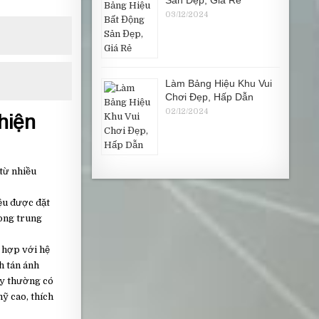
Sản Đẹp, Giá Rẻ
03/12/2024
Làm Bảng Hiệu Khu Vui
Chơi Đẹp, Hấp Dẫn
02/12/2024
hiện
 từ nhiều
iệu được đặt
ong trung
t hợp với hệ
h tán ánh
ày thường có
mỹ cao,
thích