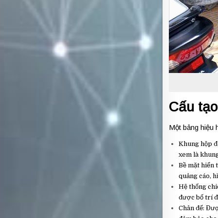
Cấu tạo
Một bảng hiệu 
Khung hộp đè
xem là khung
Bề mặt hiển t
quảng cáo, h
Hệ thống chi
được bố trí đ
Chân đế: Được