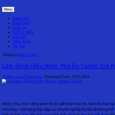
Skip
to
Menu
content
Trang chủ
Bảng Hiệu
Dịch Vụ
GIỚI THIỆU
Liên Hệ
Công Trình
Tin Tức
Posted in
Bảng Hiệu
Làm Bảng Hiệu Nước Mía Ấn Tượng, Giá R
Author:
Lam Đinh Phan
Published Date:
25/11/2024
Nước mía, thức uống quen thuộc giải khát mùa hè, luôn thu hút ng
mía khác, một bảng hiệu đẹp và chuyên nghiệp là yếu tố không th
kinh doanh. Sau đây hãy cùng tìm hiểu kỹ hơn qua bài viết dưới đâ