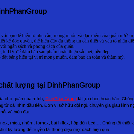
 DinhPhanGroup
ếp với bạn để hiểu rõ nhu cầu, mong muốn và đặc điểm của quán nước m
iết kế độc quyền, thể hiện đầy đủ thông tin cần thiết và yếu tố nhận di
 với ngân sách và phong cách của quán.
r, in UV để đảm bảo sản phẩm hoàn thiện sắc nét, bền đẹp.
ắp đặt bảng hiệu tại vị trí mong muốn, đảm bảo an toàn và thẩm mỹ.
 chất lượng tại DinhPhanGroup
mía cho quán của mình,
DinhPhanGroup
là lựa chọn hoàn hảo. Chúng
g từ cái nhìn đầu tiên.
Đơn vị sở hữu đội ngũ chuyên gia giàu kinh ng
ắt và hiện đại.
, inox, mica, nhôm, fomex, bạt hiflex, hộp đèn Led,… Chúng tôi thiết
hút kỹ lưỡng để truyền tải thông điệp một cách hiệu quả.