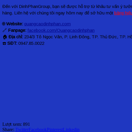
Đến với DinhPhanGroup, bạn sẽ được hỗ trợ từ khâu tư vấn ý tưởng,
hàng.
Liên hệ với chúng tôi ngay hôm nay để sở hữu một
bảng hiệ
🌐
Website:
quangcaodinhphan.com
🔗
Fanpage:
facebook.com/Quangcaodinhphan
🏠
Địa chỉ:
234/3 Tô Ngọc Vân, P. Linh Đông, TP. Thủ Đức, TP. H
☎️
SĐT:
0947.85.0022
Lượt xem:
891
Share:
Twitter
Facebook
Pinterest
Linkedin