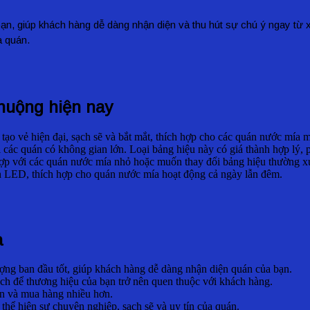
, giúp khách hàng dễ dàng nhận diện và thu hút sự chú ý ngay từ xa
a quán.
huộng hiện nay
 tạo vẻ hiện đại, sạch sẽ và bắt mắt, thích hợp cho các quán nước mía 
ới các quán có không gian lớn. Loại bảng hiệu này có giá thành hợp lý,
hù hợp với các quán nước mía nhỏ hoặc muốn thay đổi bảng hiệu thường x
èn LED, thích hợp cho quán nước mía hoạt động cả ngày lẫn đêm.
a
ượng ban đầu tốt, giúp khách hàng dễ dàng nhận diện quán của bạn.
ch để thương hiệu của bạn trở nên quen thuộc với khách hàng.
n và mua hàng nhiều hơn.
hể hiện sự chuyên nghiệp, sạch sẽ và uy tín của quán.