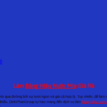
ẻ
Làm
Bảng Hiệu Nước Mía
Giá Rẻ
ười qua đường bởi sự tươi ngon và giá cả hợp lý. Tuy nhiên, để làm 
ể thiếu. DinhPhanGroup tự hào mang đến dịch vụ làm
bảng hiệu nước
y.