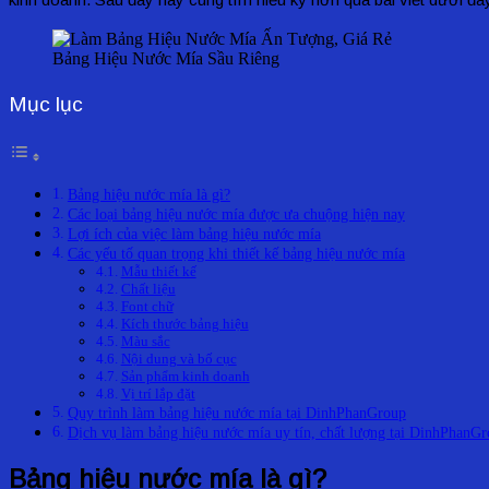
Bảng Hiệu Nước Mía Sầu Riêng
Mục lục
Bảng hiệu nước mía là gì?
Các loại bảng hiệu nước mía được ưa chuộng hiện nay
Lợi ích của việc làm bảng hiệu nước mía
Các yếu tố quan trọng khi thiết kế bảng hiệu nước mía
Mẫu thiết kế
Chất liệu
Font chữ
Kích thước bảng hiệu
Màu sắc
Nội dung và bố cục
Sản phẩm kinh doanh
Vị trí lắp đặt
Quy trình làm bảng hiệu nước mía tại DinhPhanGroup
Dịch vụ làm bảng hiệu nước mía uy tín, chất lượng tại DinhPhanG
Bảng hiệu nước mía là gì?