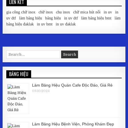
LIÊN KẾT
gia công chữ inox
|
chữ inox
|
chu inox
|
chữ mica hút nổi
|
in uv
|
in
uv dtf
|
làm bảng hiệu
|
bảng hiệu
|
in uv dtf
|
làm bảng hiệu bmt
|
làm
bảng hiệu đaklak
|
in uv bmt
|
in uv đaklak
Search for:
BẢNG HIỆU
Làm Bảng Hiệu Quán Cafe Độc Đáo, Giá Rẻ
03/10/2024
Làm Bảng Hiệu Bệnh Viện, Phòng Khám Đẹp