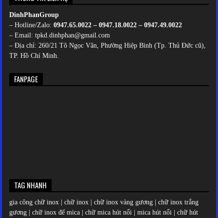
DinhPhanGroup
– Hotline/Zalo:
0947.65.0022 – 0947.18.0022 – 0947.49.0022
– Email: tpkd.dinhphan@gmail.com
– Địa chỉ: 260/21 Tô Ngọc Vân, Phường Hiệp Bình (Tp. Thủ Đức cũ),
TP. Hồ Chí Minh.
FANPAGE
TAG NHANH
gia công chữ inox
|
chữ inox
|
chữ inox vàng gương
|
chữ inox trắng
gương
|
chữ inox đế mica
|
chữ mica hút nổi
|
mica hút nổi
|
chữ hút