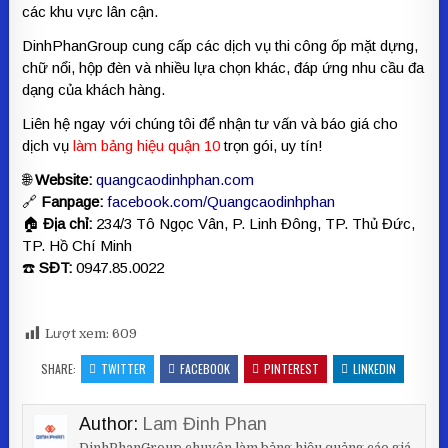
các khu vực lân cận.
DinhPhanGroup cung cấp các dịch vụ thi công ốp mặt dựng,
chữ nổi, hộp đèn và nhiều lựa chọn khác, đáp ứng nhu cầu đa
dạng của khách hàng.
Liên hệ ngay với chúng tôi để nhận tư vấn và báo giá cho
dịch vụ
làm bảng hiệu quận 10
trọn gói, uy tín!
🌐
Website:
quangcaodinhphan.com
🔗
Fanpage:
facebook.com/Quangcaodinhphan
🏠
Địa chỉ:
234/3 Tô Ngọc Vân, P. Linh Đông, TP. Thủ Đức,
TP. Hồ Chí Minh
☎️
SĐT:
0947.85.0022
Lượt xem:
609
SHARE:
TWITTER
FACEBOOK
PINTEREST
LINKEDIN
Author:
Lam Đinh Phan
DinhPhanGroup chuyên làm bảng hiệu quảng cáo giá