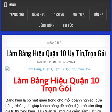
Skip to content
MENU
TRANG CHỦ
BẢNG HIỆU
DỊCH VỤ
GIỚI THIỆU
LIÊN HỆ
CÔNG TRÌNH
TIN TỨC
POSTED IN
BẢNG HIỆU
Làm Bảng Hiệu Quận 10 Uy Tín,Trọn Gói
AUTHOR:
PUBLISHED DATE:
LAM ĐINH PHAN
12/11/2024
Làm Bảng Hiệu Quận 10
Trọn Gói
Bảng hiệu là bộ mặt quan trọng cho mỗi doanh nghiệp, cửa
hàng, không chỉ giúp khách hàng dễ nhận diện mà còn tăng
giá trị thương hiệu. Tại Quận 10, một địa điểm sầm uất với