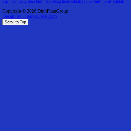
đẹp |
làm bảng hiệu bmt
|
làm bảng hiệu đaklak
|
in uv bmt
|
in uv đaklak
Copyright © 2026 DinhPhanGroup
Design by ThemesDNA.com
Scroll to Top