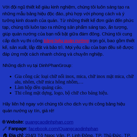
Với đội ngũ thiết kế giàu kinh nghiệm, chúng tôi luôn sáng tạo ra
những mẫu bảng hiệu độc đáo, phù hợp với phong cách và ý
tưởng kinh doanh của quán. Từ những thiết kế đơn giản đến phức
tạp, chúng tôi luôn tạo ra những sản phẩm sáng tạo, ấn tượng,
giúp quán nướng của bạn nổi bật giữa đám đông. Chúng tôi cung
cấp dịch vụ thi công
bảng hiệu quán nướng
trọn gói, bao gồm thiết
kế, sản xuất, lắp đặt và bảo trì. Mọi yêu cầu của bạn đều sẽ được
đáp ứng một cách nhanh chóng và chuyên nghiệp.
Những dịch vụ tại DinhPhanGroup:
Gia công các loại chữ nổi inox, mica, chữ inox mặt mica, chữ
alu, nhôm, chữ mica hông nhôm,…
Làm hộp đèn quảng cáo.
Thi công mặt dựng, logo, bộ chữ cho bảng hiệu.
Hãy liên hệ ngay với chúng tôi cho dịch vụ thi công bảng hiệu
quán nướng uy tín, giá rẻ!
🌐
Website:
quangcaodinhphan.com
🔗
Fanpage:
facebook.com/Quangcaodinhphan
🏠
Địa chỉ:
234/3 Tô Ngọc Vân, P. Linh Đông, TP. Thủ Đức, TP.