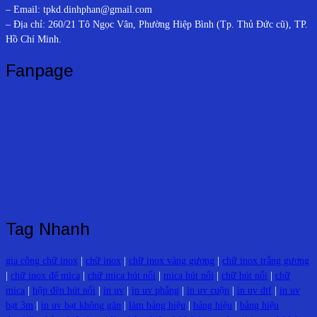
– Email: tpkd.dinhphan@gmail.com
– Địa chỉ: 260/21 Tô Ngọc Vân, Phường Hiệp Bình (Tp. Thủ Đức cũ), TP.
Hồ Chí Minh.
Fanpage
Tag Nhanh
gia công chữ inox
|
chữ inox
|
chữ inox vàng gương
|
chữ inox trắng gương
|
chữ inox đế mica
|
chữ mica hút nổi
|
mica hút nổi
|
chữ hút nổi
|
chữ
mica
|
hộp đèn hút nổi
|
in uv
|
in uv phẳng
|
in uv cuộn
|
in uv dtf
|
in uv
bạt 3m
|
in uv bạt không gân
|
làm bảng hiệu
|
bảng hiệu
|
bảng hiệu