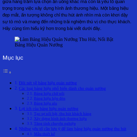
giữa hàng trăm lựa chọn ăn uống khác mà còn là yếu tố quan
trọng trong việc xây dựng hình ảnh thương hiệu. Một bảng hiệu
đẹp mắt, ấn tượng không chỉ thu hút ánh nhìn mà còn khơi dậy
sự tò mò và mang đến những trải nghiệm thú vị cho thực khách.
Hãy cùng tìm hiểu kỹ hơn trong bài viết dưới đây.
Bảng Hiệu Quán Nướng
Mục lục
Đôi nét về bảng hiệu quán nướng
Các loại bảng hiệu phổ biến dành cho quán nướng
Bảng hiệu chữ nổi
Bảng hiệu hộp đèn
Bảng hiệu alu
Lợi ích của bảng hiệu quán nướng
Tạo sự nổi bật, thu hút khách hàng
Xây dựng hình ảnh thương hiệu
Tăng tính chuyên nghiệp
Những yếu tố cần lưu ý để làm bảng hiệu quán nướng thu hút
Mẫu thiết kế