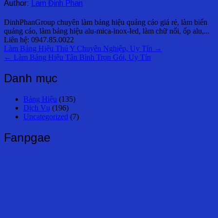
Author:
Lam Đinh Phan
DinhPhanGroup chuyên làm bảng hiệu quảng cáo giá rẻ, làm biển
quảng cáo, làm bảng hiệu alu-mica-inox-led, làm chữ nổi, ốp alu,...
Liên hệ: 0947.85.0022
Điều
Làm Bảng Hiệu Thú Y Chuyên Nghiệp, Uy Tín →
← Làm Bảng Hiệu Tân Bình Trọn Gói, Uy Tín
hướng
bài
Danh mục
viết
Bảng Hiệu
(135)
Dịch Vụ
(196)
Uncategorized
(7)
Fanpgae