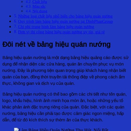
Chất liệu
Màu sắc
Nội dung
Những loại chất liệu phổ biến cho bảng hiệu quán nướng
Quy trình làm bảng hiệu quán nướng tại DinhPhanGroup
Chi phí trung bình làm bảng hiệu quán nướng
Đơn vị thi công bảng hiệu quán nướng uy tín, giá rẻ
Đôi nét về bảng hiệu quán nướng
Bảng hiệu quán nướng là một dạng bảng hiệu quảng cáo được sử
dụng để nhận diện các cửa hàng, quán ăn chuyên phục vụ món
nướng. Đây là phương tiện quan trọng giúp khách hàng nhận biết
quán của bạn, đồng thời truyền tải thông điệp về phong cách ẩm
thực, không gian và dịch vụ của quán.
Bảng hiệu quán nướng có thể bao gồm các chi tiết như tên quán,
logo, khẩu hiệu, hình ảnh minh họa món ăn, hoặc những yếu tố
khác phản ánh đặc trưng riêng của quán. Đặc biệt, với các quán
nướng, bảng hiệu cần phải tạo được cảm giác ngon miệng, hấp
dẫn, để từ đó kích thích sự thèm ăn của thực khách.