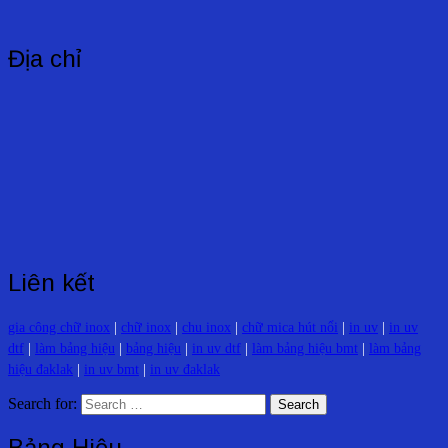
Địa chỉ
Liên kết
gia công chữ inox
|
chữ inox
|
chu inox
|
chữ mica hút nổi
|
in uv
|
in uv
dtf
|
làm bảng hiệu
|
bảng hiệu
|
in uv dtf
|
làm bảng hiệu bmt
|
làm bảng
hiệu đaklak
|
in uv bmt
|
in uv đaklak
Search for:
Bảng Hiệu