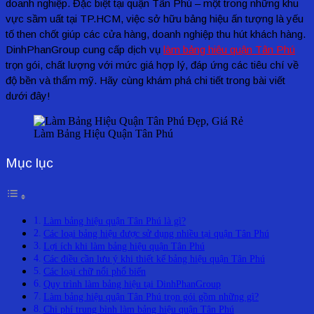
doanh nghiệp. Đặc biệt tại quận Tân Phú – một trong những khu
vực sầm uất tại TP.HCM, việc sở hữu bảng hiệu ấn tượng là yếu
tố then chốt giúp các cửa hàng, doanh nghiệp thu hút khách hàng.
DinhPhanGroup cung cấp dịch vụ
làm bảng hiệu quận Tân Phú
trọn gói, chất lượng với mức giá hợp lý, đáp ứng các tiêu chí về
độ bền và thẩm mỹ. Hãy cùng khám phá chi tiết trong bài viết
dưới đây!
Làm Bảng Hiệu Quận Tân Phú
Mục lục
Làm bảng hiệu quận Tân Phú là gì?
Các loại bảng hiệu được sử dụng nhiều tại quận Tân Phú
Lợi ích khi làm bảng hiệu quận Tân Phú
Các điều cần lưu ý khi thiết kế bảng hiệu quận Tân Phú
Các loại chữ nổi phổ biến
Quy trình làm bảng hiệu tại DinhPhanGroup
Làm bảng hiệu quận Tân Phú trọn gói gồm những gì?
Chi phí trung bình làm bảng hiệu quận Tân Phú