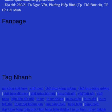
– Địa chỉ: 260/21 Tô Ngọc Vân, Phường Hiệp Bình (Tp. Thủ Đức cũ), TP.
Hồ Chí Minh.
Fanpage
Tag Nhanh
gia công chữ inox
|
chữ inox
|
chữ inox vàng gương
|
chữ inox trắng gương
|
chữ inox đế mica
|
chữ mica hút nổi
|
mica hút nổi
|
chữ hút nổi
|
chữ
mica
|
hộp đèn hút nổi
|
in uv
|
in uv phẳng
|
in uv cuộn
|
in uv dtf
|
in uv
bạt 3m
|
in uv bạt không gân
|
làm bảng hiệu
|
bảng hiệu
|
bảng hiệu
đẹp |
làm bảng hiệu bmt
|
làm bảng hiệu đaklak
|
in uv bmt
|
in uv đaklak