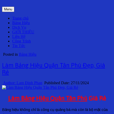
Skip
to
Menu
content
Trang chủ
Bảng Hiệu
Dịch Vụ
GIỚI THIỆU
Liên Hệ
Công Trình
Tin Tức
Posted in
Bảng Hiệu
Làm Bảng Hiệu Quận Tân Phú Đẹp, Giá
Rẻ
Author:
Lam Đinh Phan
Published Date:
27/11/2024
Làm Bảng Hiệu Quận Tân Phú
Giá Rẻ
Bảng hiệu không chỉ là công cụ quảng bá mà còn là bộ mặt của