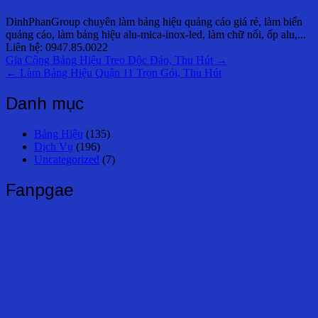
DinhPhanGroup chuyên làm bảng hiệu quảng cáo giá rẻ, làm biển
quảng cáo, làm bảng hiệu alu-mica-inox-led, làm chữ nổi, ốp alu,...
Liên hệ: 0947.85.0022
Điều
Gia Công Bảng Hiệu Treo Độc Đáo, Thu Hút →
← Làm Bảng Hiệu Quận 11 Trọn Gói, Thu Hút
hướng
bài
Danh mục
viết
Bảng Hiệu
(135)
Dịch Vụ
(196)
Uncategorized
(7)
Fanpgae