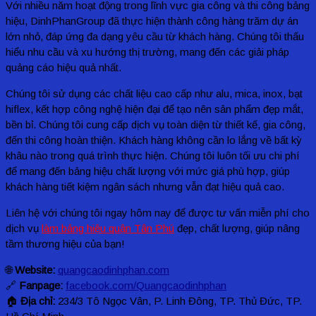
Với nhiều năm hoạt động trong lĩnh vực gia công và thi công bảng
hiệu, DinhPhanGroup đã thực hiện thành công hàng trăm dự án
lớn nhỏ, đáp ứng đa dạng yêu cầu từ khách hàng. Chúng tôi thấu
hiểu nhu cầu và xu hướng thị trường, mang đến các giải pháp
quảng cáo hiệu quả nhất.
Chúng tôi sử dụng các chất liệu cao cấp như alu, mica, inox, bạt
hiflex, kết hợp công nghệ hiện đại để tạo nên sản phẩm đẹp mắt,
bền bỉ. Chúng tôi cung cấp dịch vụ toàn diện từ thiết kế, gia công,
đến thi công hoàn thiện. Khách hàng không cần lo lắng về bất kỳ
khâu nào trong quá trình thực hiện. Chúng tôi luôn tối ưu chi phí
để mang đến bảng hiệu chất lượng với mức giá phù hợp, giúp
khách hàng tiết kiệm ngân sách nhưng vẫn đạt hiệu quả cao.
Liên hệ với chúng tôi ngay hôm nay để được tư vấn miễn phí cho
dịch vụ
làm bảng hiệu quận Tân Phú
đẹp, chất lượng, giúp nâng
tầm thương hiệu của bạn!
🌐
Website:
quangcaodinhphan.com
🔗
Fanpage:
facebook.com/Quangcaodinhphan
🏠
Địa chỉ:
234/3 Tô Ngọc Vân, P. Linh Đông, TP. Thủ Đức, TP.