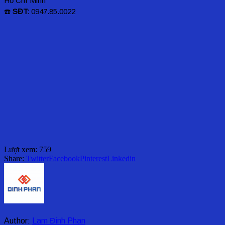
Hồ Chí Minh
☎️
SĐT:
0947.85.0022
Lượt xem:
759
Share:
Twitter
Facebook
Pinterest
Linkedin
Author:
Lam Đinh Phan