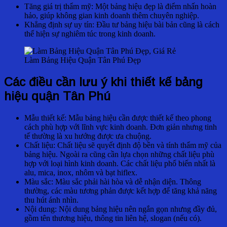
Tăng giá trị thẩm mỹ: Một bảng hiệu đẹp là điểm nhấn hoàn
hảo, giúp không gian kinh doanh thêm chuyên nghiệp.
Khẳng định sự uy tín: Đầu tư bảng hiệu bài bản cũng là cách
thể hiện sự nghiêm túc trong kinh doanh.
Làm Bảng Hiệu Quận Tân Phú Đẹp
Các điều cần lưu ý khi thiết kế bảng
hiệu quận Tân Phú
Mẫu thiết kế:
Mẫu bảng hiệu cần được thiết kế theo phong
cách phù hợp với lĩnh vực kinh doanh. Đơn giản nhưng tinh
tế thường là xu hướng được ưa chuộng.
Chất liệu:
Chất liệu sẽ quyết định độ bền và tính thẩm mỹ của
bảng hiệu. Ngoài ra cũng cần lựa chọn những chất liệu phù
hợp với loại hình kinh doanh. Các chất liệu phổ biến nhất là
alu, mica, inox, nhôm và bạt hiflex.
Màu sắc:
Màu sắc phải hài hòa và dễ nhận diện. Thông
thường, các màu tương phản được kết hợp để tăng khả năng
thu hút ánh nhìn.
Nội dung:
Nội dung bảng hiệu nên ngắn gọn nhưng đầy đủ,
gồm tên thương hiệu, thông tin liên hệ, slogan (nếu có).