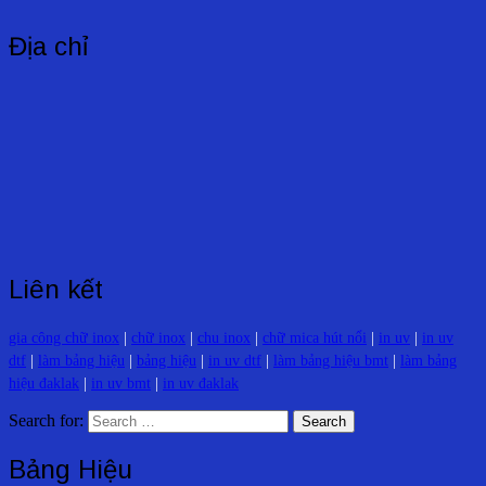
Địa chỉ
Liên kết
gia công chữ inox
|
chữ inox
|
chu inox
|
chữ mica hút nổi
|
in uv
|
in uv
dtf
|
làm bảng hiệu
|
bảng hiệu
|
in uv dtf
|
làm bảng hiệu bmt
|
làm bảng
hiệu đaklak
|
in uv bmt
|
in uv đaklak
Search for:
Bảng Hiệu