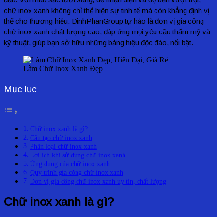
chữ inox xanh không chỉ thể hiện sự tinh tế mà còn khẳng định vị
thế cho thương hiệu. DinhPhanGroup tự hào là đơn vị gia công
chữ inox xanh chất lượng cao, đáp ứng mọi yêu cầu thẩm mỹ và
kỹ thuật, giúp bạn sở hữu những bảng hiệu độc đáo, nổi bật.
Làm Chữ Inox Xanh Đẹp
Mục lục
Chữ inox xanh là gì?
Cấu tạo chữ inox xanh
Phân loại chữ inox xanh
Lợi ích khi sử dụng chữ inox xanh
Ứng dụng của chữ inox xanh
Quy trình gia công chữ inox xanh
Đơn vị gia công chữ inox xanh uy tín, chất lượng
Chữ inox xanh là gì?