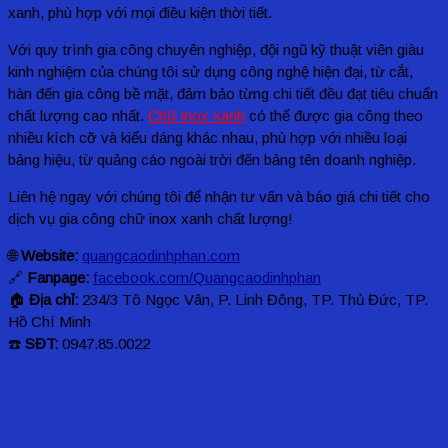
xanh, phù hợp với mọi điều kiện thời tiết.
Với quy trình gia công chuyên nghiệp, đội ngũ kỹ thuật viên giàu
kinh nghiệm của chúng tôi sử dụng công nghệ hiện đại, từ cắt,
hàn đến gia công bề mặt, đảm bảo từng chi tiết đều đạt tiêu chuẩn
chất lượng cao nhất.
Chữ inox xanh
có thể được gia công theo
nhiều kích cỡ và kiểu dáng khác nhau, phù hợp với nhiều loại
bảng hiệu, từ quảng cáo ngoài trời đến bảng tên doanh nghiệp.
Liên hệ ngay với chúng tôi để nhận tư vấn và báo giá chi tiết cho
dịch vụ gia công chữ inox xanh chất lượng!
🌐
Website:
quangcaodinhphan.com
🔗
Fanpage:
facebook.com/Quangcaodinhphan
🏠
Địa chỉ:
234/3 Tô Ngọc Vân, P. Linh Đông, TP. Thủ Đức, TP.
Hồ Chí Minh
☎️
SĐT:
0947.85.0022