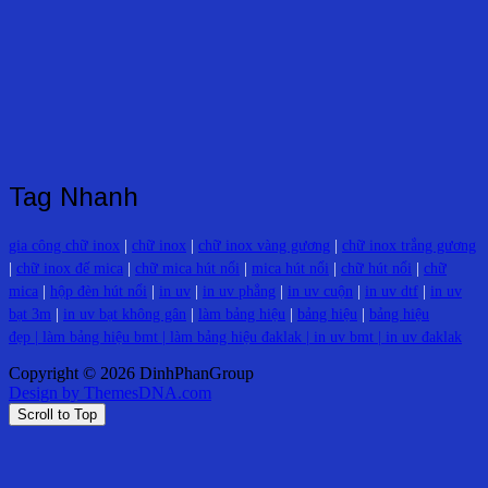
Tag Nhanh
gia công chữ inox
|
chữ inox
|
chữ inox vàng gương
|
chữ inox trắng gương
|
chữ inox đế mica
|
chữ mica hút nổi
|
mica hút nổi
|
chữ hút nổi
|
chữ
mica
|
hộp đèn hút nổi
|
in uv
|
in uv phẳng
|
in uv cuộn
|
in uv dtf
|
in uv
bạt 3m
|
in uv bạt không gân
|
làm bảng hiệu
|
bảng hiệu
|
bảng hiệu
đẹp |
làm bảng hiệu bmt
|
làm bảng hiệu đaklak
|
in uv bmt
|
in uv đaklak
Copyright © 2026 DinhPhanGroup
Design by ThemesDNA.com
Scroll to Top