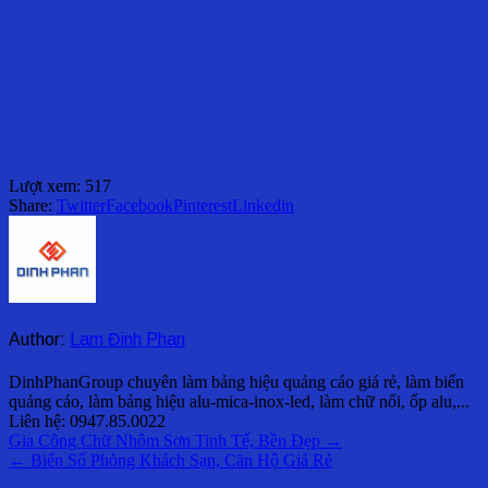
Lượt xem:
517
Share:
Twitter
Facebook
Pinterest
Linkedin
Author:
Lam Đinh Phan
DinhPhanGroup chuyên làm bảng hiệu quảng cáo giá rẻ, làm biển
quảng cáo, làm bảng hiệu alu-mica-inox-led, làm chữ nổi, ốp alu,...
Liên hệ: 0947.85.0022
Điều
Gia Công Chữ Nhôm Sơn Tinh Tế, Bền Đẹp →
← Biển Số Phòng Khách Sạn, Căn Hộ Giá Rẻ
hướng