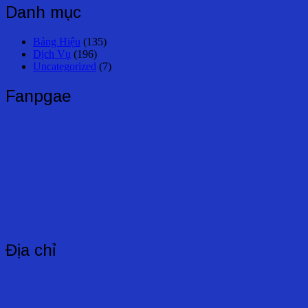
bài
Danh mục
viết
Bảng Hiệu
(135)
Dịch Vụ
(196)
Uncategorized
(7)
Fanpgae
Địa chỉ