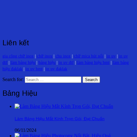
Liên kết
gia công chữ inox
|
chữ inox
|
chu inox
|
chữ mica hút nổi
|
in uv
|
in uv
dtf
|
làm bảng hiệu
|
bảng hiệu
|
in uv dtf
|
làm bảng hiệu bmt
|
làm bảng
hiệu đaklak
|
in uv bmt
|
in uv đaklak
Search for:
Bảng Hiệu
Làm Bảng Hiệu Mắt Kính Trọn Gói, Đạt Chuẩn
06/11/2024