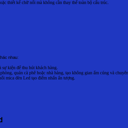
ặc thiết kế chữ nổi mà không cần thay thế toàn bộ cấu trúc.
khác nhau:
 sự kiện để thu hút khách hàng.
văn phòng, quán cà phê hoặc nhà hàng, tạo không gian ấm cúng và chuyê
ữ nổi mica đèn Led tạo điểm nhấn ấn tượng.
d