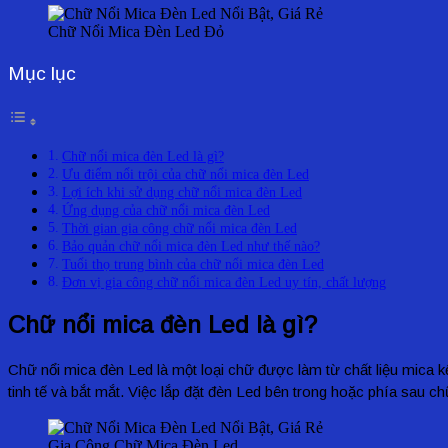
Chữ Nổi Mica Đèn Led Đỏ
Mục lục
Chữ nổi mica đèn Led là gì?
Ưu điểm nổi trội của chữ nổi mica đèn Led
Lợi ích khi sử dụng chữ nổi mica đèn Led
Ứng dụng của chữ nổi mica đèn Led
Thời gian gia công chữ nổi mica đèn Led
Bảo quản chữ nổi mica đèn Led như thế nào?
Tuổi thọ trung bình của chữ nổi mica đèn Led
Đơn vị gia công chữ nổi mica đèn Led uy tín, chất lượng
Chữ nổi mica đèn Led là gì?
Chữ nổi mica đèn Led là một loại chữ được làm từ chất liệu mica kết
tinh tế và bắt mắt. Việc lắp đặt đèn Led bên trong hoặc phía sau c
Gia Công Chữ Mica Đèn Led