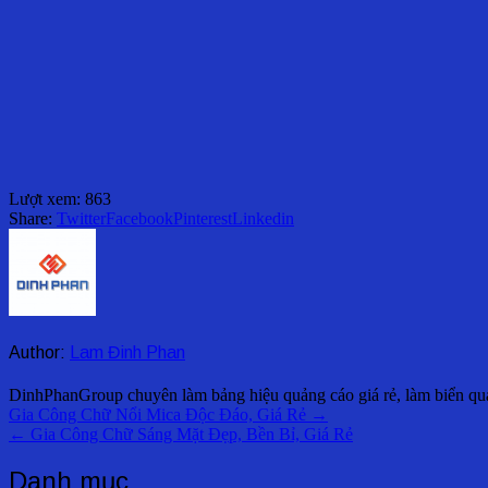
Lượt xem:
863
Share:
Twitter
Facebook
Pinterest
Linkedin
Author:
Lam Đinh Phan
DinhPhanGroup chuyên làm bảng hiệu quảng cáo giá rẻ, làm biển quản
Điều
Gia Công Chữ Nổi Mica Độc Đáo, Giá Rẻ →
← Gia Công Chữ Sáng Mặt Đẹp, Bền Bỉ, Giá Rẻ
hướng
bài
Danh mục