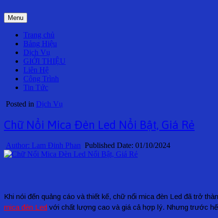
Skip
to
Menu
content
Trang chủ
Bảng Hiệu
Dịch Vụ
GIỚI THIỆU
Liên Hệ
Công Trình
Tin Tức
Posted in
Dịch Vụ
Chữ Nổi Mica Đèn Led Nổi Bật, Giá Rẻ
Author:
Lam Đinh Phan
Published Date:
01/10/2024
Khi nói đến quảng cáo và thiết kế, chữ nổi mica đèn Led đã trở t
mica đèn Led
với chất lượng cao và giá cả hợp lý. Nhưng trước hế