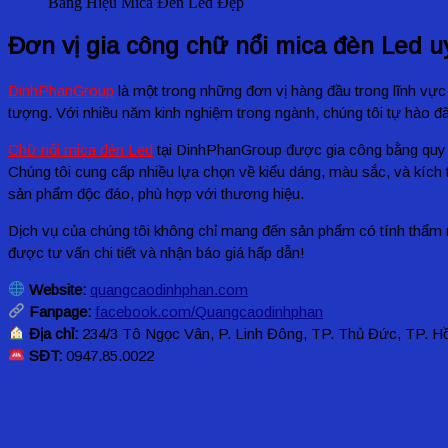
Bảng Hiệu Mica Đèn Led Đẹp
Đơn vị gia công chữ nổi mica đèn Led uy
DinhPhanGroup
là một trong những đơn vị hàng đầu trong lĩnh vự
tượng. Với nhiều năm kinh nghiệm trong ngành, chúng tôi tự hào đã
Chữ nổi mica đèn Led
tại DinhPhanGroup được gia công bằng quy trì
Chúng tôi cung cấp nhiều lựa chọn về kiểu dáng, màu sắc, và kích 
sản phẩm độc đáo, phù hợp với thương hiệu.
Dịch vụ của chúng tôi không chỉ mang đến sản phẩm có tính thẩm 
được tư vấn chi tiết và nhận báo giá hấp dẫn!
Website:
quangcaodinhphan.com
Fanpage:
facebook.com/Quangcaodinhphan
Địa chỉ:
234/3 Tô Ngọc Vân, P. Linh Đông, TP. Thủ Đức, TP. H
SĐT:
0947.85.0022