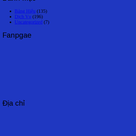
viết
Bảng Hiệu
(135)
Dịch Vụ
(196)
Uncategorized
(7)
Fanpgae
Địa chỉ