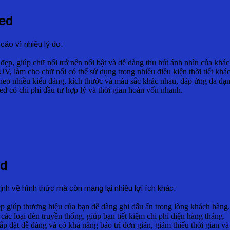
Led
cáo vì nhiều lý do:
ẹp, giúp chữ nổi trở nên nổi bật và dễ dàng thu hút ánh nhìn của khá
, làm cho chữ nổi có thể sử dụng trong nhiều điều kiện thời tiết khá
 theo nhiều kiểu dáng, kích thước và màu sắc khác nhau, đáp ứng đa d
ed có chi phí đầu tư hợp lý và thời gian hoàn vốn nhanh.
ed
ịnh về hình thức mà còn mang lại nhiều lợi ích khác:
p giúp thương hiệu của bạn dễ dàng ghi dấu ấn trong lòng khách hàng.
các loại đèn truyền thống, giúp bạn tiết kiệm chi phí điện hàng tháng.
p đặt dễ dàng và có khả năng bảo trì đơn giản, giảm thiểu thời gian và 