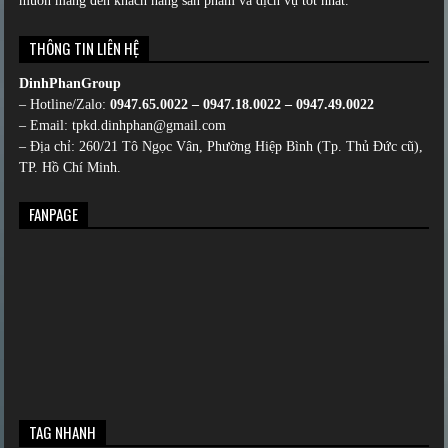
muốn mang đến khách hàng sản phẩm và dịch vụ tốt nhất.
THÔNG TIN LIÊN HỆ
DinhPhanGroup
– Hotline/Zalo:
0947.65.0022 – 0947.18.0022 – 0947.49.0022
– Email: tpkd.dinhphan@gmail.com
– Địa chỉ: 260/21 Tô Ngọc Vân, Phường Hiệp Bình (Tp. Thủ Đức cũ),
TP. Hồ Chí Minh.
FANPAGE
TAG NHANH