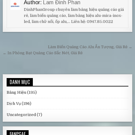
Author:
Lam Đinh Phan
DinhPhanGroup chuyên làm bảng hiệu quảng cáo giá
rẻ, làm biển quảng cáo, làm bảng hiệu alu-mica-inox-
led, làm chữ nổi, ốp alu,... Liên hệ: 0947.85.0022
Điều hướng bài viết
Làm Biển Quảng Cáo Alu Ấn Tượng, Giá Rẻ →
← In Phông Bạt Quảng Cáo Sắc Nét, Giá Rẻ
DANH MỤC
Bảng Hiệu
(135)
Dịch Vụ
(196)
Uncategorized
(7)
FANPGAE