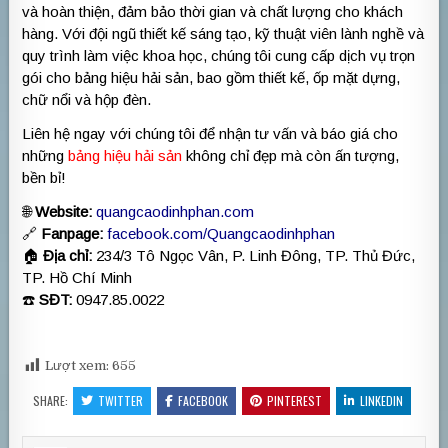
và hoàn thiện, đảm bảo thời gian và chất lượng cho khách
hàng. Với đội ngũ thiết kế sáng tạo, kỹ thuật viên lành nghề và
quy trình làm việc khoa học, chúng tôi cung cấp dịch vụ trọn
gói cho bảng hiệu hải sản, bao gồm thiết kế, ốp mặt dựng,
chữ nổi và hộp đèn.
Liên hệ ngay với chúng tôi để nhận tư vấn và báo giá cho
những
bảng hiệu hải sản
không chỉ đẹp mà còn ấn tượng,
bền bỉ!
🌐
Website:
quangcaodinhphan.com
🔗
Fanpage:
facebook.com/Quangcaodinhphan
🏠
Địa chỉ:
234/3 Tô Ngọc Vân, P. Linh Đông, TP. Thủ Đức,
TP. Hồ Chí Minh
☎️
SĐT:
0947.85.0022
Lượt xem:
655
SHARE:
TWITTER
FACEBOOK
PINTEREST
LINKEDIN