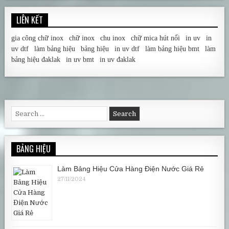
LIÊN KẾT
gia công chữ inox
|
chữ inox
|
chu inox
|
chữ mica hút nổi
|
in uv
|
in
uv dtf
|
làm bảng hiệu
|
bảng hiệu
|
in uv dtf
|
làm bảng hiệu bmt
|
làm
bảng hiệu đaklak
|
in uv bmt
|
in uv đaklak
Search for:
BẢNG HIỆU
Làm Bảng Hiệu Cửa Hàng Điện Nước Giá Rẻ
27/11/2024