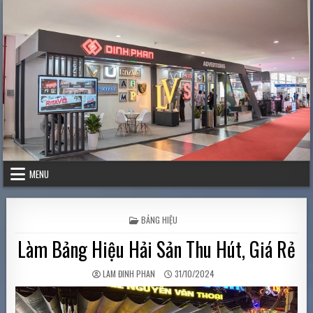
Skip to content
MENU
POSTED IN
BẢNG HIỆU
Làm Bảng Hiệu Hải Sản Thu Hút, Giá Rẻ
AUTHOR:
PUBLISHED DATE:
LAM ĐINH PHAN
31/10/2024